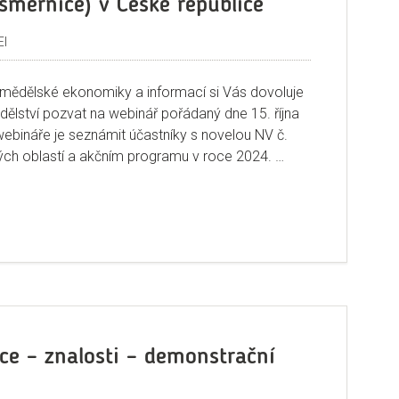
směrnice) v České republice
EI
emědělské ekonomiky a informací si Vás dovoluje
ělství pozvat na webinář pořádaný dne 15. října
webináře je seznámit účastníky s novelou NV č.
ných oblastí a akčním programu v roce 2024. …
ebinář Informační podpora pro zemědělce v rámci implementace
ce – znalosti – demonstrační