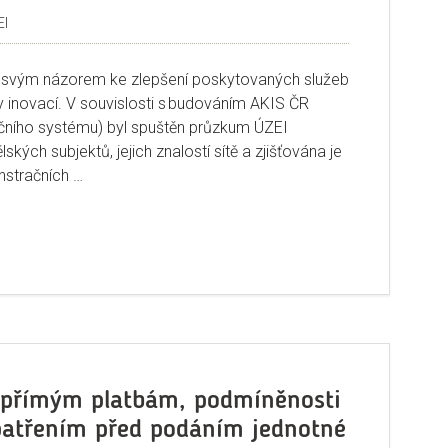
EI
e svým názorem ke zlepšení poskytovaných služeb
y inovací. V souvislosti s budováním AKIS ČR
čního systému) byl spuštěn průzkum ÚZEI
kých subjektů, jejich znalostí sítě a zjišťována je
nstračních …
 Informace – znalosti – demonstrační farmy“
 přímým platbám, podmíněnosti
atřením před podáním jednotné