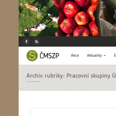
ČMSZP
Menu
pro
Českomoravský
Základní
Facebook
RSS
sociální
svaz
menu
Akce
Aktuality
zdroj
sítě
zemědělských
podnikatelů
Archiv rubriky: Pracovní skupiny Ú
Drobečková navigace