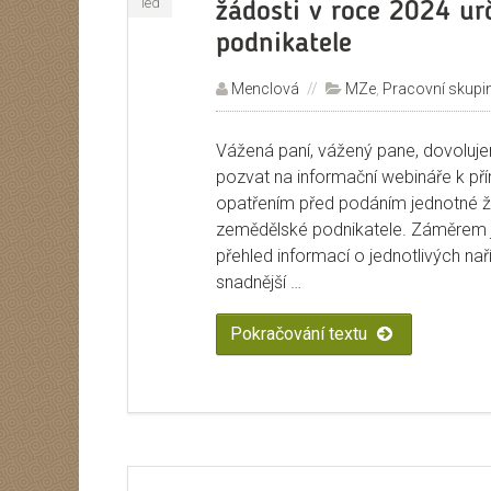
led
žádosti v roce 2024 u
podnikatele
Autor:
Menclová
Rubriky:
MZe
,
Pracovní skupi
Vážená paní, vážený pane, dovoluj
pozvat na informační webináře k p
opatřením před podáním jednotné ž
zemědělské podnikatele. Záměrem 
přehled informací o jednotlivých na
snadnější …
Pokračování textu
„Informační we