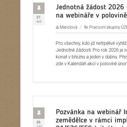
Příspěvek
Jednotná žádost 2026 –
na webináře v polovin
Publikováno:
27.
led
Autor:
Menclová
Rubriky:
Pracovní skupiny ÚZ
Pro všechny, kdo již netrpělivě vyh
Jednotné žádosti: Pro rok 2026 je n
konat v březnu a jeden v dubnu. Pře
zde v Kalendáři akcí v polovině únor
Příspěvek
Pozvánka na webinář I
zemědělce v rámci imp
Publikováno:
26.
zář