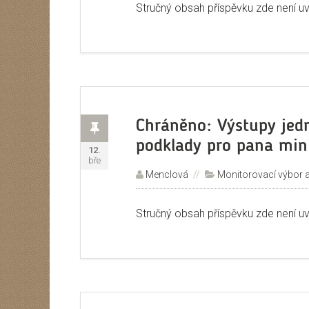
Stručný obsah příspěvku zde není u
Příspěvek
Chráněno: Výstupy jed
podklady pro pana min
Publikováno:
12.
bře
Autor:
Menclová
Rubriky:
Monitorovací výbor 
Stručný obsah příspěvku zde není u