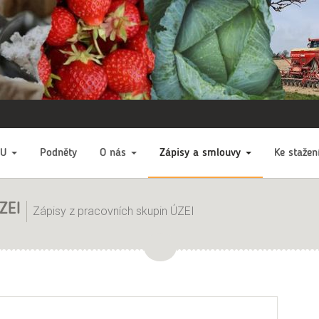
EU
Podněty
O nás
Zápisy a smlouvy
Ke stažen
ZEI
Zápisy z pracovních skupin ÚZEI