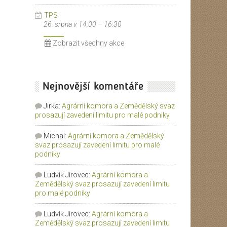
TPS
26. srpna v 14:00
–
16:30
Zobrazit všechny akce
Nejnovější komentáře
Jirka
:
Agrární komora a Zemědělský svaz
 směrnice Rady 91/676/EEC (nitrátová směrnice) v České republ
prosazují zavedení limitu pro malé podniky
Michal
:
Agrární komora a Zemědělský
svaz prosazují zavedení limitu pro malé
podniky
Ludvík Jírovec
:
Agrární komora a
Zemědělský svaz prosazují zavedení limitu
pro malé podniky
Ludvík Jírovec
:
Agrární komora a
Zemědělský svaz prosazují zavedení limitu