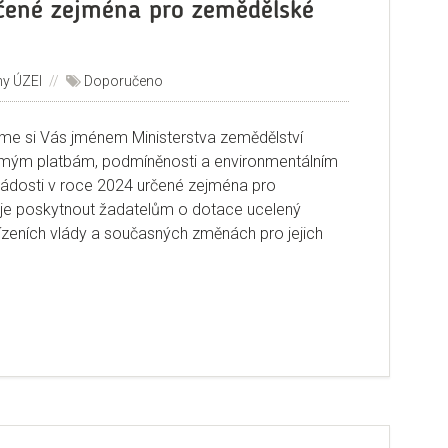
rčené zejména pro zemědělské
ny ÚZEI
Štítky:
Doporučeno
eme si Vás jménem Ministerstva zemědělství
římým platbám, podmíněnosti a environmentálním
ádosti v roce 2024 určené zejména pro
je poskytnout žadatelům o dotace ucelený
řízeních vlády a současných změnách pro jejich
bináře k přímým platbám, podmíněnosti a environmentálním opat