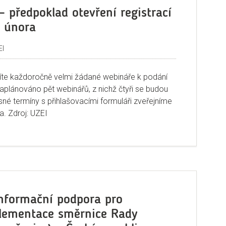
 předpoklad otevření registrací
ě února
EI
lížíte každoročně velmi žádané webináře k podání
aplánováno pět webinářů, z nichž čtyři se budou
sné termíny s přihlašovacími formuláři zveřejníme
a. Zdroj: UZEI
nformační podpora pro
lementace směrnice Rady