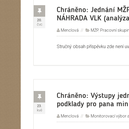
Příspěvek
Chráněno: Jednání MŽP
NÁHRADA VLK (analýza
Publikováno:
20.
čvc
Autor:
Menclová
Rubriky:
MŽP
,
Pracovní skupi
Stručný obsah příspěvku zde není u
Příspěvek
Chráněno: Výstupy jed
podklady pro pana min
Publikováno:
23.
kvě
Autor:
Menclová
Rubriky:
Monitorovací výbor 