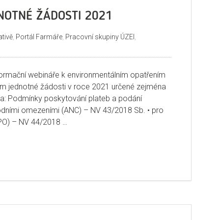
NOTNÉ ŽÁDOSTI 2021
ativě
,
Portál Farmáře
,
Pracovní skupiny ÚZEI
,
formační webináře k environmentálním opatřením
m jednotné žádosti v roce 2021 určené zejména
a: Podmínky poskytování plateb a podání
írodními omezeními (ANC) – NV 43/2018 Sb. • pro
PO) – NV 44/2018 …
DÁNÍ JEDNOTNÉ ŽÁDOSTI 2021“