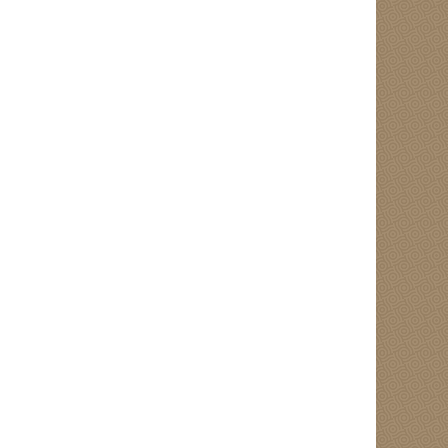
řením před podáním jednotné žádosti v roce 2024 určené zejmén