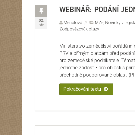
Příspěvek
WEBINÁŘ: PODÁNÍ JED
Publikováno:
02.
Autor:
Menclová
Rubriky:
MZe
,
Novinky v legisl
bře
Zodpovězené dotazy
Ministerstvo zemědělství pořádá in
PRV a přímým platbám před podání
pro zemědělské podnikatele. Témat
jednotné žádosti • pro oblasti s př
přechodně podporované oblasti (P
Pokračování textu
„WEBINÁŘ: PO