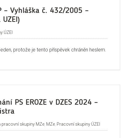
 – Vyhláška č. 432/2005 –
 UZEI)
ny ÚZEI
veden, protože je tento příspěvek chráněn heslem.
nání PS EROZE v DZES 2024 –
istra
a pracovní skupiny MZe
,
MZe
,
Pracovní skupiny ÚZEI