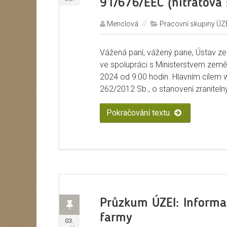
91/676/EEC (nitrátová 
Autor:
Menclová
Rubriky:
Pracovní skupiny ÚZ
Vážená paní, vážený pane, Ústav z
ve spolupráci s Ministerstvem zeměd
2024 od 9:00 hodin. Hlavním cílem 
262/2012 Sb., o stanovení zranitel
Pokračování textu
„Pozvánka na w
Příspěvek
Průzkum ÚZEI: Informa
farmy
Publikováno:
03.