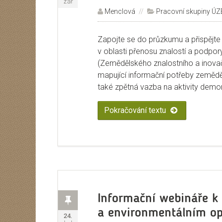
zář
Autor:
Menclová
Rubriky:
Pracovní skupiny ÚZ
Zapojte se do průzkumu a přispějt
v oblasti přenosu znalostí a podpor
(Zemědělského znalostního a inova
mapující informační potřeby zeměděls
také zpětná vazba na aktivity demo
Pokračování textu
„Průzkum ÚZEI:
Příspěvek
Informační webináře k
a environmentálním op
Publikováno:
24.