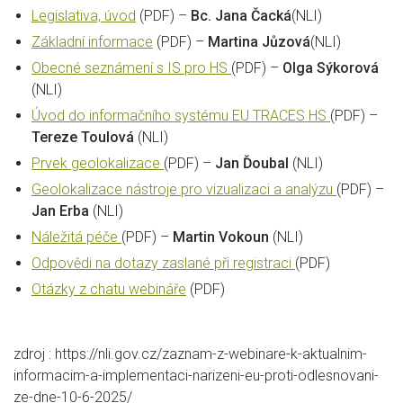
Legislativa, úvod
(PDF) –
Bc. Jana Čacká
(NLI)
Základní informace
(PDF) –
Martina Jůzová
(NLI)
Obecné seznámení s IS pro HS
(PDF) –
Olga Sýkorová
(NLI)
Úvod do informačního systému EU TRACES HS
(PDF) –
Tereze Toulová
(NLI)
Prvek geolokalizace
(PDF) –
Jan Ďoubal
(NLI)
Geolokalizace nástroje pro vizualizaci a analýzu
(PDF) –
Jan Erba
(NLI)
Náležitá péče
(PDF) –
Martin Vokoun
(NLI)
Odpovědi na dotazy zaslané při registraci
(PDF)
Otázky z chatu webináře
(PDF)
zdroj : https://nli.gov.cz/zaznam-z-webinare-k-aktualnim-
informacim-a-implementaci-narizeni-eu-proti-odlesnovani-
ze-dne-10-6-2025/