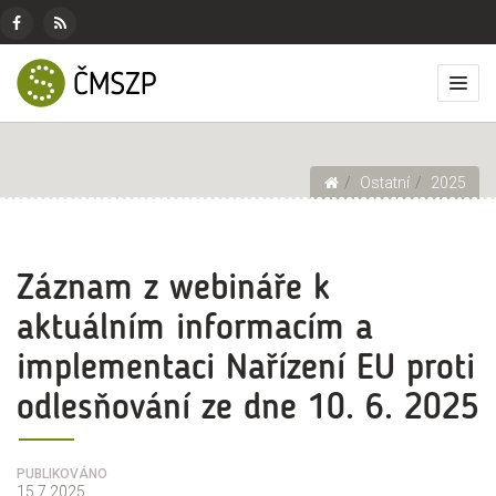
ČMSZP
Menu
pro
Českomoravský
Základní
Facebook
RSS
sociální
svaz
menu
Přep
zdroj
sítě
zemědělských
zobr
podnikatelů
men
Drobečková navigace
Ostatní
2025
Záznam z webináře k
aktuálním informacím a
implementaci Nařízení EU proti
odlesňování ze dne 10. 6. 2025
PUBLIKOVÁNO
15.7.2025