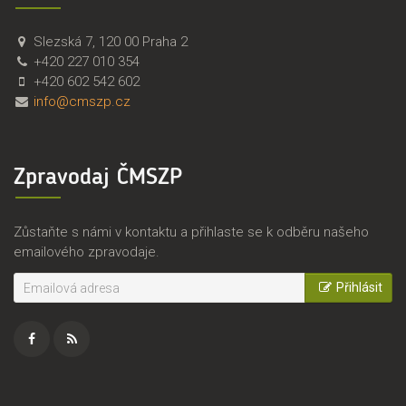
Č
Č
Slezská 7
,
120 00
Praha 2
M
e
+420 227 010 354
S
s
+420 602 542 602
Z
k
info@cmszp.cz
P
o
,
m
z
o
Zpravodaj ČMSZP
.
r
s
a
.
v
Zůstaňte s námi v kontaktu a přihlaste se k odběru našeho
s
emailového zpravodaje.
k
ý
Přihlásit
s
v
a
z
Facebook
RSS
z
e