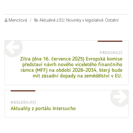
Autor:
Menclová
Rubriky:
Aktuálně z EU
,
Novinky v legislativě
,
Ostatní
Navigace
pro
PŘEDCHOZÍ
Před
Zítra (dne 16. července 2025) Evropská komise
příspěvek
představí návrh nového víceletého finančního
přísp
rámce (MFF) na období 2028–2034, který bude
mít zásadní dopady na zemědělství v EU.
NÁSLEDUJÍCÍ
Následující
Aktuality z portálu Intersucho
příspěvek: