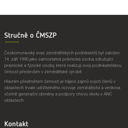
Stručně o ČMSZP
Českomoravský svaz zemědělských podnikatelů byl založen
14. září 1990 jako samostatná právnická osoba sdružující
právnické a fyzické osoby, které realizují svoji podnikatelskou
činnost především v zemědělské výrobě.
Hlavním předmětem činnosti je hájení zájmů svých členů v
oblastech trvale udržitelného rozvoje zemědělství a venkova
včetně generační obměny a podpory chovu skotu v ANC
oblastech.
Kontakt