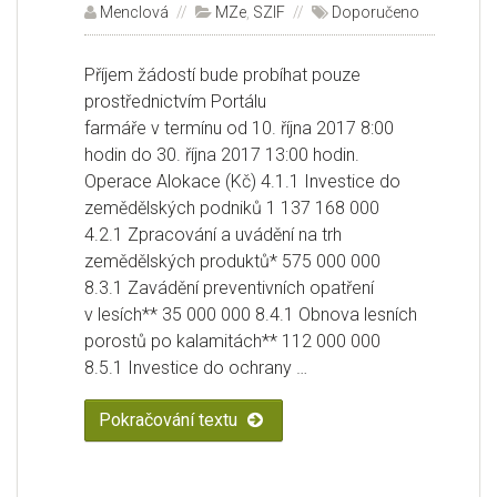
Autor:
Menclová
Rubriky:
MZe
,
SZIF
Štítky:
Doporučeno
Příjem žádostí bude probíhat pouze
prostřednictvím Portálu
farmáře v termínu od 10. října 2017 8:00
hodin do 30. října 2017 13:00 hodin.
Operace Alokace (Kč) 4.1.1 Investice do
zemědělských podniků 1 137 168 000
4.2.1 Zpracování a uvádění na trh
zemědělských produktů* 575 000 000
8.3.1 Zavádění preventivních opatření
v lesích** 35 000 000 8.4.1 Obnova lesních
porostů po kalamitách** 112 000 000
8.5.1 Investice do ochrany …
Pokračování textu
„5. kolo příjmu žádostí z Progr