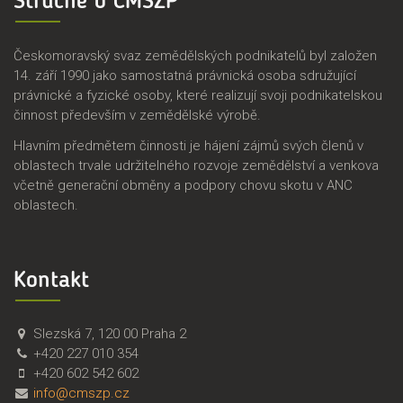
Stručně o ČMSZP
Českomoravský svaz zemědělských podnikatelů byl založen
14. září 1990 jako samostatná právnická osoba sdružující
právnické a fyzické osoby, které realizují svoji podnikatelskou
činnost především v zemědělské výrobě.
Hlavním předmětem činnosti je hájení zájmů svých členů v
oblastech trvale udržitelného rozvoje zemědělství a venkova
včetně generační obměny a podpory chovu skotu v ANC
oblastech.
Kontakt
Č
Č
Slezská 7
,
120 00
Praha 2
M
e
+420 227 010 354
S
s
+420 602 542 602
Z
k
info@cmszp.cz