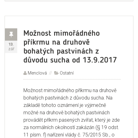
Příspěvek
Možnost mimořádného
příkrmu na druhově
Publikováno:
13.
zář
bohatých pastvinách z
důvodu sucha od 13.9.2017
Autor:
Menclová
Rubriky:
Ostatní
Možnost mimořádného příkrmu na druhově
bohatých pastvinách z důvodu sucha. Na
základě tohoto oznámení je výjimečně
možné na druhově bohatých pastvinách
provádět příkrm pasených zvířat, který je zde
za normálních okolností zakázán (§ 19 odst.
11 písm. f) nařízení vlády č. 75/2015 Sb., o