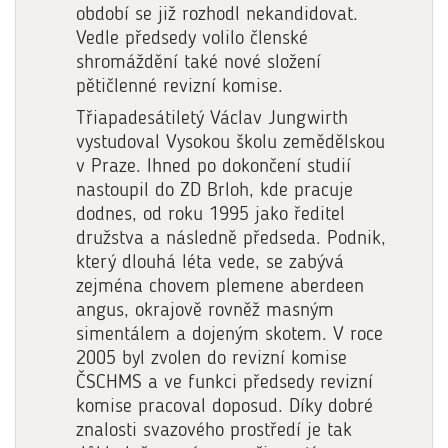
období se již rozhodl nekandidovat.
Vedle předsedy volilo členské
shromáždění také nové složení
pětičlenné revizní komise.
Třiapadesátiletý Václav Jungwirth
vystudoval Vysokou školu zemědělskou
v Praze. Ihned po dokončení studií
nastoupil do ZD Brloh, kde pracuje
dodnes, od roku 1995 jako ředitel
družstva a následně předseda. Podnik,
který dlouhá léta vede, se zabývá
zejména chovem plemene aberdeen
angus, okrajově rovněž masným
simentálem a dojeným skotem. V roce
2005 byl zvolen do revizní komise
ČSCHMS a ve funkci předsedy revizní
komise pracoval doposud. Díky dobré
znalosti svazového prostředí je tak