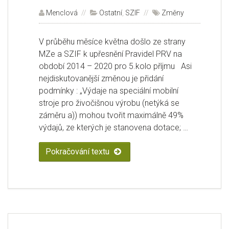
Autor:
Menclová
Rubriky:
Ostatní
,
SZIF
Štítky:
Změny
V průběhu měsíce května došlo ze strany
MZe a SZIF k upřesnění Pravidel PRV na
období 2014 – 2020 pro 5.kolo příjmu Asi
nejdiskutovanější změnou je přidání
podmínky : „Výdaje na speciální mobilní
stroje pro živočišnou výrobu (netýká se
záměru a)) mohou tvořit maximálně 49%
výdajů, ze kterých je stanovena dotace; …
Pokračování textu
„Zpřesnění Pravidel, kterými se