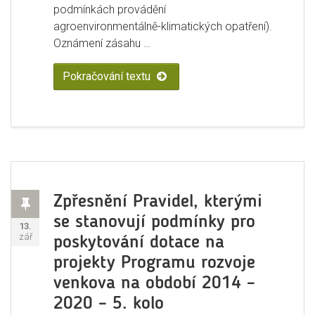
podmínkách provádění
agroenvironmentálně-klimatických opatření).
Oznámení zásahu …
Pokračování textu
„Možnost mimořádného příkrmu n
Příspěvek
Zpřesnění Pravidel, kterými
se stanovují podmínky pro
Publikováno:
13.
zář
poskytování dotace na
projekty Programu rozvoje
venkova na období 2014 –
2020 – 5. kolo