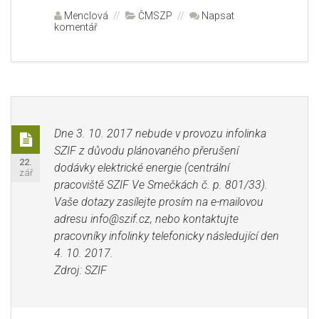
Autor:
Menclová
Rubriky:
ČMSZP
Napsat
komentář
pro
text
s
názvem
FARMÁŘSKÉ
LISTY
2017
Poznámka
Formát:
Dne 3. 10. 2017 nebude v provozu infolinka
Omezení
SZIF z důvodu plánovaného přerušení
provozu
Publikováno:
22.
dodávky elektrické energie (centrální
zář
Infolinky
pracoviště SZIF Ve Smečkách č. p. 801/33).
Vaše dotazy zasílejte prosím na e-mailovou
adresu info@szif.cz, nebo kontaktujte
pracovníky infolinky telefonicky následující den
4. 10. 2017.
Zdroj: SZIF