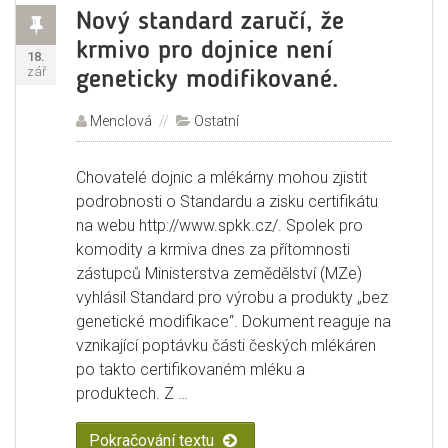
Příspěvek
Nový standard zaručí, že
krmivo pro dojnice není
Publikováno:
18.
zář
geneticky modifikované.
Autor:
Menclová
Rubriky:
Ostatní
Chovatelé dojnic a mlékárny mohou zjistit
podrobnosti o Standardu a zisku certifikátu
na webu http://www.spkk.cz/. Spolek pro
komodity a krmiva dnes za přítomnosti
zástupců Ministerstva zemědělství (MZe)
vyhlásil Standard pro výrobu a produkty „bez
genetické modifikace“. Dokument reaguje na
vznikající poptávku části českých mlékáren
po takto certifikovaném mléku a
produktech. Z …
Pokračování textu
„Nový standard zaručí, že krmivo