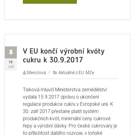
Příspěvek
V EU končí výrobní kvóty
cukru k 30.9.2017
Publikováno:
18.
zář
Autor:
Menclová
Rubriky:
Aktuálně z EU
,
MZe
Tisková mluvčí Ministerstva zemědělství
vydala 15.9.2017 zprávu o ukončení
regulace produkce cukru v Evropské unii. K
30. září 2017 přestane platit systém
produkčních kvót, minimální ceny cukrové
řepy a výrobní dávky. Pro české cukrovary je
to příležitost dalšího rozvoje, v loňské