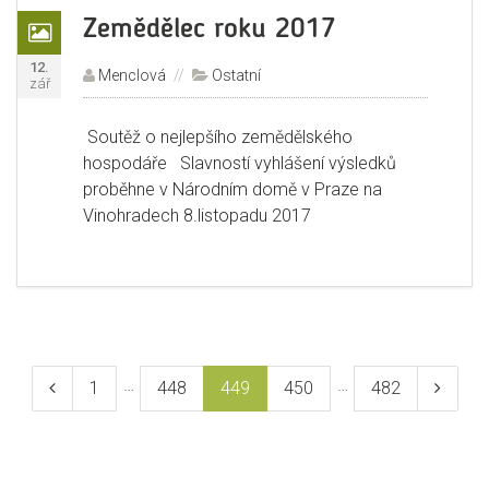
Galerie
Formát:
Zemědělec roku 2017
Publikováno:
12.
Autor:
Menclová
Rubriky:
Ostatní
zář
Soutěž o nejlepšího zemědělského
hospodáře Slavností vyhlášení výsledků
proběhne v Národním domě v Praze na
Vinohradech 8.listopadu 2017
Navigace
pro
…
…
Předchozí
Stránka
1
Stránka
448
Stránka
449
Stránka
450
Stránka
482
Následu
příspěvky