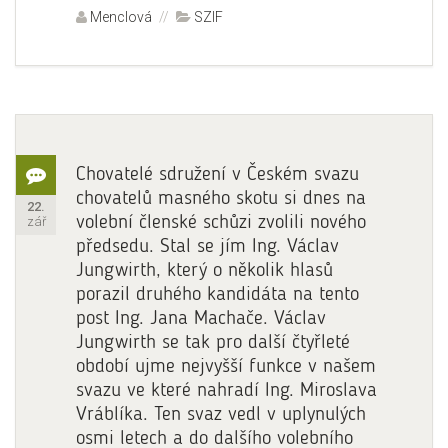
Autor:
Menclová
Rubriky:
SZIF
Aktualita
Formát:
Český
Chovatelé sdružení v Českém svazu
svaz
chovatelů masného skotu si dnes na
Publikováno:
22.
volební členské schůzi zvolili nového
zář
chovatelů
předsedu. Stal se jím Ing. Václav
masného
Jungwirth, který o několik hlasů
skotu
porazil druhého kandidáta na tento
si
post Ing. Jana Machače. Václav
zvolil
Jungwirth se tak pro další čtyřleté
období ujme nejvyšší funkce v našem
nové
svazu ve které nahradí Ing. Miroslava
vedení
Vráblíka. Ten svaz vedl v uplynulých
osmi letech a do dalšího volebního