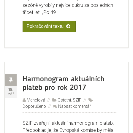
sezóně vyrobily nejvíce cukru za posledních
třicet let. „Po 49 …
Pokračování textu
„V EU končí výrobní kvóty cukru 
Příspěvek
Harmonogram aktuálních
plateb pro rok 2017
Publikováno:
15.
zář
Autor:
Menclová
Rubriky:
Ostatní
,
SZIF
Štítky:
Doporučeno
Napsat komentář
pro
text
s
SZIF zveřejnil aktuální harmonogram plateb.
názvem
Předpoklad je, že Evropská komise by měla
Harmonogram