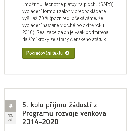
umožnit u Jednotné platby na plochu (SAPS)
aktuálních
plateb
vyplácení formou záloh v předpokládané
pro
výši až 70 % (pozn.red. očekáváme, že
rok
vyplácení nastane v druhé polovině roku
2017
2018). Realizace záloh je však podmíněna
dalšími kroky ze strany členského státu k …
Pokračování textu
„Harmonogram aktuálních plateb 
Příspěvek
5. kolo příjmu žádostí z
Programu rozvoje venkova
Publikováno:
13.
zář
2014–2020