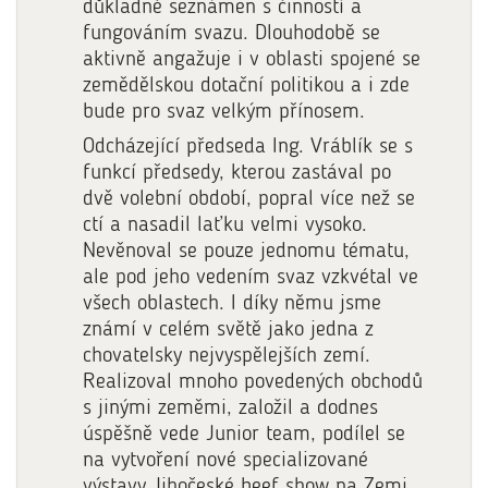
důkladně seznámen s činností a
fungováním svazu. Dlouhodobě se
aktivně angažuje i v oblasti spojené se
zemědělskou dotační politikou a i zde
bude pro svaz velkým přínosem.
Odcházející předseda Ing. Vráblík se s
funkcí předsedy, kterou zastával po
dvě volební období, popral více než se
ctí a nasadil laťku velmi vysoko.
Nevěnoval se pouze jednomu tématu,
ale pod jeho vedením svaz vzkvétal ve
všech oblastech. I díky němu jsme
známí v celém světě jako jedna z
chovatelsky nejvyspělejších zemí.
Realizoval mnoho povedených obchodů
s jinými zeměmi, založil a dodnes
úspěšně vede Junior team, podílel se
na vytvoření nové specializované
výstavy Jihočeské beef show na Zemi