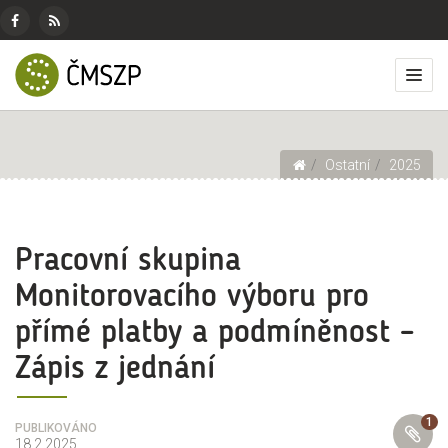
ČMSZP
Menu
pro
Českomoravský
Základní
Facebook
RSS
sociální
svaz
menu
Přep
zdroj
sítě
zemědělských
zobr
podnikatelů
men
Drobečková navigace
Ostatní
2025
Pracovní skupina
Monitorovacího výboru pro
přímé platby a podmíněnost –
Zápis z jednání
1
PŘÍLOHY
PUBLIKOVÁNO
18.2.2025