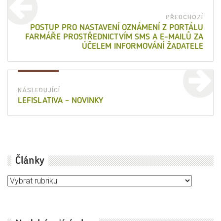
Navigace
pro
PŘEDCHOZÍ
Před
POSTUP PRO NASTAVENÍ OZNÁMENÍ Z PORTÁLU
příspěvek
FARMÁŘE PROSTŘEDNICTVÍM SMS A E-MAILŮ ZA
přísp
ÚČELEM INFORMOVÁNÍ ŽADATELE
NÁSLEDUJÍCÍ
Následující
LEFISLATIVA – NOVINKY
příspěvek:
Články
Články