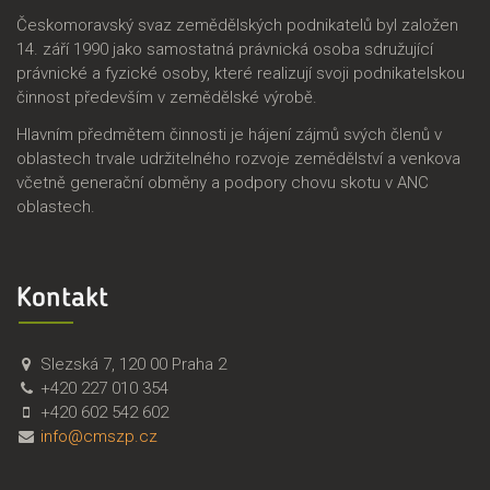
Českomoravský svaz zemědělských podnikatelů byl založen
14. září 1990 jako samostatná právnická osoba sdružující
právnické a fyzické osoby, které realizují svoji podnikatelskou
činnost především v zemědělské výrobě.
Hlavním předmětem činnosti je hájení zájmů svých členů v
oblastech trvale udržitelného rozvoje zemědělství a venkova
včetně generační obměny a podpory chovu skotu v ANC
oblastech.
Kontakt
Č
Č
Slezská 7
,
120 00
Praha 2
M
e
+420 227 010 354
S
s
+420 602 542 602
Z
k
info@cmszp.cz
P
o
,
m