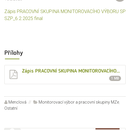
Zápis PRACOVNÍ SKUPINA MONITOROVACÍHO VÝBORU SP
SZP_6.2.2025 final
Přílohy
Zápis PRACOVNÍ SKUPINA MONITOROVACÍHO VÝBORU SP SZP_6.2.2025 final
1 MB
Autor:
Menclová
Rubriky:
Monitorovací výbor a pracovní skupiny MZe
,
Ostatní