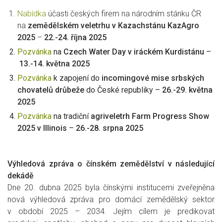
Nabídka
účasti českých firem na národním stánku ČR
na
zemědělském veletrhu v Kazachstánu KazAgro
2025
–
22.-24. října 2025
Pozvánka
na
Czech Water Day v iráckém Kurdistánu
–
13.-14. května 2025
Pozvánka
k zapojení do
incomingové mise srbských
chovatelů drůbeže
do České republiky –
26.-29. května
2025
Pozvánka
na tradiční
agriveletrh Farm Progress Show
2025 v Illinois
–
26.-28. srpna 2025
Výhledová zpráva o čínském zemědělství v následující
dekádě
Dne 20. dubna 2025 byla čínskými institucemi zveřejněna
nová výhledová zpráva pro domácí zemědělský sektor
v období 2025 – 2034. Jejím cílem je predikovat