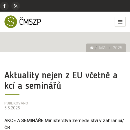
ČMSZP
Menu
pro
Českomoravský
Základní
Facebook
RSS
sociální
svaz
menu
Přep
zdroj
sítě
zemědělských
zobr
podnikatelů
men
Drobečková navigace
MZe
2025
Aktuality nejen z EU včetně a
kcí a seminářů
PUBLIKOVÁNO
5.5.2025
AKCE A SEMINÁŘE Ministerstva zemědělství v zahraničí/
ČR