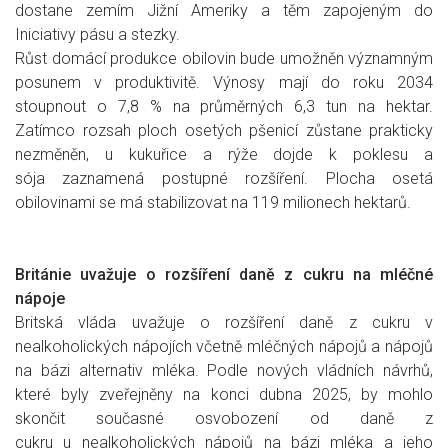
dostane zemím Jižní Ameriky a těm zapojeným do
Iniciativy pásu a stezky.
Růst domácí produkce obilovin bude umožněn významným
posunem v produktivitě. Výnosy mají do roku 2034
stoupnout o 7,8 % na průměrných 6,3 tun na hektar.
Zatímco rozsah ploch osetých pšenicí zůstane prakticky
nezměněn, u kukuřice a rýže dojde k poklesu a
sója zaznamená postupné rozšíření. Plocha osetá
obilovinami se má stabilizovat na 119 milionech hektarů.
Británie uvažuje o rozšíření daně z cukru na mléčné
nápoje
Britská vláda uvažuje o rozšíření daně z cukru v
nealkoholických nápojích včetně mléčných nápojů a nápojů
na bázi alternativ mléka. Podle nových vládních návrhů,
které byly zveřejněny na konci dubna 2025, by mohlo
skončit současné osvobození od daně z
cukru u nealkoholických nápojů na bázi mléka a jeho