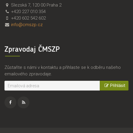
Č
Č
Slezská 7
,
120 00
Praha 2
M
e
+420 227 010 354
S
s
+420 602 542 602
Z
k
info@cmszp.cz
P
o
,
m
z
o
Zpravodaj ČMSZP
.
r
s
a
.
v
Zůstaňte s námi v kontaktu a přihlaste se k odběru našeho
s
emailového zpravodaje.
k
ý
Přihlásit
s
v
a
z
Facebook
RSS
z
e
zdroj
m