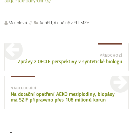
sugar-tax-dairy-drinks/
Autor:
Menclová
Rubriky:
AgriEU
,
Aktuálně z EU
,
MZe
Navigace
pro
PŘEDCHOZÍ
Před
Zprávy z OECD: perspektivy v syntetické biologii
příspěvek
přísp
NÁSLEDUJÍCÍ
Následující
Na dotační opatření AEKO meziplodiny, biopásy
má SZIF připraveno přes 106 milionů korun
příspěvek: