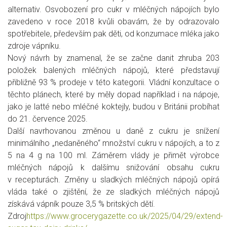
alternativ. Osvobození pro cukr v mléčných nápojích bylo
zavedeno v roce 2018 kvůli obavám, že by odrazovalo
spotřebitele, především pak děti, od konzumace mléka jako
zdroje vápníku.
Nový návrh by znamenal, že se začne danit zhruba 203
položek balených mléčných nápojů, které představují
přibližně 93 % prodeje v této kategorii. Vládní konzultace o
těchto plánech, které by měly dopad například i na nápoje,
jako je latté nebo mléčné koktejly, budou v Británii probíhat
do 21. července 2025.
Další navrhovanou změnou u daně z cukru je snížení
minimálního „nedaněného“ množství cukru v nápojích, a to z
5 na 4 g na 100 ml. Záměrem vlády je přimět výrobce
mléčných nápojů k dalšímu snižování obsahu cukru
v recepturách. Změny u sladkých mléčných nápojů opírá
vláda také o zjištění, že ze sladkých mléčných nápojů
získává vápník pouze 3,5 % britských dětí.
Zdroj
https://www.grocerygazette.co.uk/2025/04/29/extend-