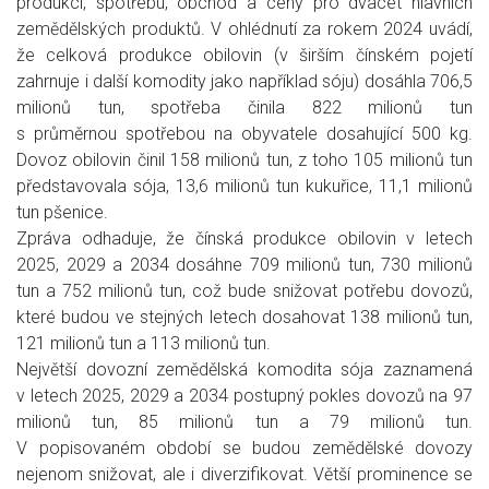
produkci, spotřebu, obchod a ceny pro dvacet hlavních
zemědělských produktů. V ohlédnutí za rokem 2024 uvádí,
že celková produkce obilovin (v širším čínském pojetí
zahrnuje i další komodity jako například sóju) dosáhla 706,5
milionů tun, spotřeba činila 822 milionů tun
s průměrnou spotřebou na obyvatele dosahující 500 kg.
Dovoz obilovin činil 158 milionů tun, z toho 105 milionů tun
představovala sója, 13,6 milionů tun kukuřice, 11,1 milionů
tun pšenice.
Zpráva odhaduje, že čínská produkce obilovin v letech
2025, 2029 a 2034 dosáhne 709 milionů tun, 730 milionů
tun a 752 milionů tun, což bude snižovat potřebu dovozů,
které budou ve stejných letech dosahovat 138 milionů tun,
121 milionů tun a 113 milionů tun.
Největší dovozní zemědělská komodita sója zaznamená
v letech 2025, 2029 a 2034 postupný pokles dovozů na 97
milionů tun, 85 milionů tun a 79 milionů tun.
V popisovaném období se budou zemědělské dovozy
nejenom snižovat, ale i diverzifikovat. Větší prominence se