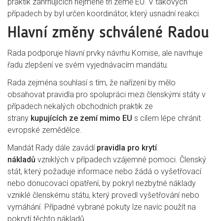
praktik zahrnujících nejméně tři země EU. V takových
případech by byl určen koordinátor, který usnadní reakci.
Hlavní změny schválené Radou
Rada podporuje hlavní prvky návrhu Komise, ale navrhuje
řadu zlepšení ve svém vyjednávacím mandátu.
Rada zejména souhlasí s tím, že nařízení by mělo
obsahovat pravidla pro spolupráci mezi členskými státy v
případech nekalých obchodních praktik ze
strany
kupujících ze zemí mimo EU
s cílem lépe chránit
evropské zemědělce.
Mandát Rady dále zavádí
pravidla pro krytí
nákladů
vzniklých v případech vzájemné pomoci. Členský
stát, který požaduje informace nebo žádá o vyšetřovací
nebo donucovací opatření, by pokryl nezbytné náklady
vzniklé členskému státu, který provedl vyšetřování nebo
vymáhání. Případné vybrané pokuty lze navíc použít na
pokrytí těchto nákladů.