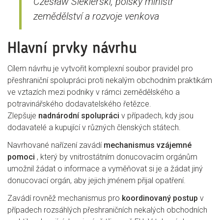
Czesław Siekierski, polský ministr
zemědělství a rozvoje venkova
Hlavní prvky návrhu
Cílem návrhu je vytvořit komplexní soubor pravidel pro
přeshraniční spolupráci proti nekalým obchodním praktikám
ve vztazích mezi podniky v rámci zemědělského a
potravinářského dodavatelského řetězce.
Zlepšuje
nadnárodní spolupráci
v případech, kdy jsou
dodavatelé a kupující v různých členských státech.
Navrhované nařízení zavádí
mechanismus vzájemné
pomoci
, který by vnitrostátním donucovacím orgánům
umožnil žádat o informace a vyměňovat si je a žádat jiný
donucovací orgán, aby jejich jménem přijal opatření.
Zavádí rovněž mechanismus pro
koordinovaný postup
v
případech rozsáhlých přeshraničních nekalých obchodních