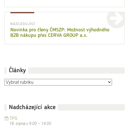
příspěvek
přísp
NÁSLEDUJÍCÍ
Následující
Novinka pro členy ČMSZP: Možnost výhodného
B2B nákupu přes CERVA GROUP a.s.
příspěvek:
Články
Články
Nadcházející akce
TPS
18. srpna v 9:00
–
14:00