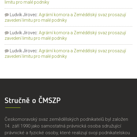
limitu pro malé podniky
Ludvík Jírovec
:
Agrární komora a Zemědělský svaz prosazují
zavedení limitu pro malé podniky
Ludvík Jírovec
:
Agrární komora a Zemědělský svaz prosazují
zavedení limitu pro malé podniky
Ludvík Jírovec
:
Agrární komora a Zemědělský svaz prosazují
zavedení limitu pro malé podniky
Stručně o ČMSZP
Českomoravský svaz zemědělských podnikatelů byl založen
14. září 1990 jako samostatná právnická osoba sdružující
právnické a fyzické osoby, které realizují svoji podnikatelskou