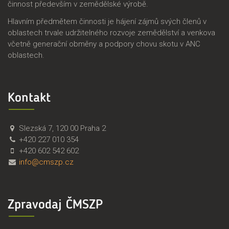
činnost především v zemědělské výrobě.
Hlavním předmětem činnosti je hájení zájmů svých členů v
oblastech trvale udržitelného rozvoje zemědělství a venkova
včetně generační obměny a podpory chovu skotu v ANC
oblastech.
Kontakt
Č
Č
Slezská 7
,
120 00
Praha 2
M
e
+420 227 010 354
S
s
+420 602 542 602
Z
k
info@cmszp.cz
P
o
,
m
z
o
Zpravodaj ČMSZP
.
r
s
a