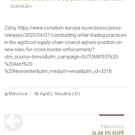
praktikám
Zdroj: https://www.consilium.europa.eu/en/press/press-
releases/2025/04/07/combatting-unfair-trading-practices-
in-the-agrifood-supply-chain-council-agrees-position-on-
new-rules-for-cross-border-enforcement/?
utm_source=brevo&utm_campaign=AUTOMATED%20-
%20Alert%20-
%20Newsletter&utm_medium=email&utm_id=3318
Autor:
Menclová
Rubriky:
AgriEU
,
Aktuálně z EU
Navigace
pro
PŘEDCHOZÍ
Před
SLAK PO KUPĚ