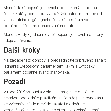
Mandát také objasňuje pravidla, podle kterých mohou
členské státy odmítnout vyhovět žádosti o informace od
vnitrostátního orgánu jiného členského státu nebo
odmítnout účast na donucovacích opatřeních.
Mandát Rady k jednání rovněž objasňuje pravidla ochrany
údajů a důvěrnosti.
Další kroky
Na základě této dohody je předsednictví připraveno zahájit
jednání s Evropským parlamentem, jakmile Evropský
parlament dosáhne svého stanoviska.
Pozadí
V roce 2019 vstoupila v platnost směrnice o boji proti
nekalým obchodním praktikám s cílem řešit nerovnováhu
ve vyjednávací síle mezi dodavateli a odběrateli
zemědělských produktů. Jeho cílem bylo zejména chránit