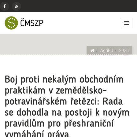
ČMSZP
Menu
pro
Českomoravský
Základní
Facebook
RSS
sociální
svaz
menu
Přep
zdroj
sítě
zemědělských
zobr
podnikatelů
men
Drobečková navigace
AgriEU
2025
Boj proti nekalým obchodním
praktikám v zemědělsko-
potravinářském řetězci: Rada
se dohodla na postoji k novým
pravidlům pro přeshraniční
vymáhání práva