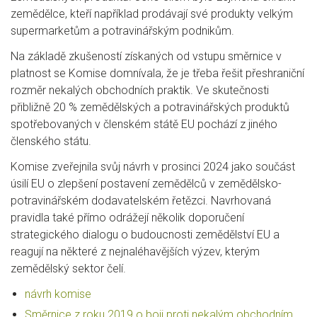
zemědělce, kteří například prodávají své produkty velkým
supermarketům a potravinářským podnikům.
Na základě zkušeností získaných od vstupu směrnice v
platnost se Komise domnívala, že je třeba řešit přeshraniční
rozměr nekalých obchodních praktik. Ve skutečnosti
přibližně 20 % zemědělských a potravinářských produktů
spotřebovaných v členském státě EU pochází z jiného
členského státu.
Komise zveřejnila svůj návrh v prosinci 2024 jako součást
úsilí EU o zlepšení postavení zemědělců v zemědělsko-
potravinářském dodavatelském řetězci. Navrhovaná
pravidla také přímo odrážejí několik doporučení
strategického dialogu o budoucnosti zemědělství EU a
reagují na některé z nejnaléhavějších výzev, kterým
zemědělský sektor čelí.
návrh komise
Směrnice z roku 2019 o boji proti nekalým obchodním