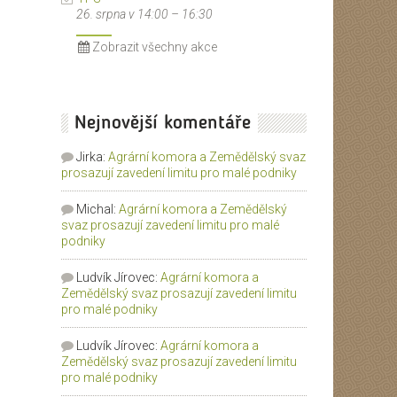
26. srpna v 14:00
–
16:30
Zobrazit všechny akce
Nejnovější komentáře
Jirka
:
Agrární komora a Zemědělský svaz
prosazují zavedení limitu pro malé podniky
Michal
:
Agrární komora a Zemědělský
svaz prosazují zavedení limitu pro malé
podniky
Ludvík Jírovec
:
Agrární komora a
Zemědělský svaz prosazují zavedení limitu
pro malé podniky
Ludvík Jírovec
:
Agrární komora a
Zemědělský svaz prosazují zavedení limitu
pro malé podniky