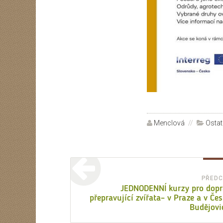
Autor:
Menclová
Rubri
Ostat
Navigace
pro
PŘEDC
JEDNODENNÍ kurzy pro dopr
příspěvek
přepravující zvířata– v Praze a v Če
Budějovi