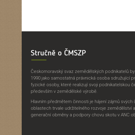
Stručně o ČMSZP
Českomoravský svaz zemědělských podnikatelů byl 
1990 jako samostatná právnická osoba sdružující p
fyzické osoby, které realizují svoji podnikatelskou č
především v zemědělské výrobě.
Hlavním předmětem činnosti je hájení zájmů svých 
oblastech trvale udržitelného rozvoje zemědělství 
generační obměny a podpory chovu skotu v ANC ob