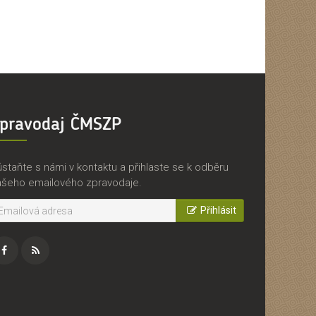
pravodaj ČMSZP
staňte s námi v kontaktu a přihlaste se k odběru
ašeho emailového zpravodaje.
Přihlásit
acebook
RSS
zdroj