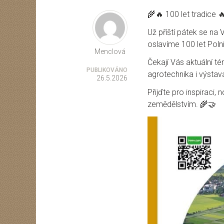
🌾🔥 100 let tradice 
Autor
Už příští pátek se na
oslavíme 100 let Poln
Menclová
Čekají Vás aktuální t
PUBLIKOVÁNO
agrotechnika i výstav
26.5.2026
Přijďte pro inspiraci, 
zemědělstvím. 🌾🤝