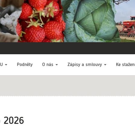
EU
Podněty
O nás
Zápisy a smlouvy
Ke stažen
o 2026