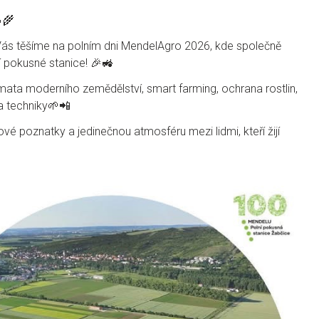
🌾
 Vás těšíme na polním dni MendelAgro 2026, kde společně
í pokusné stanice! 🎉🚜
émata moderního zemědělství, smart farming, ochrana rostlin,
a techniky🌱📲
nové poznatky a jedinečnou atmosféru mezi lidmi, kteří žijí