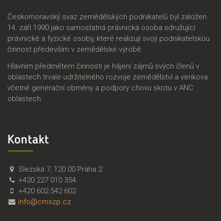
Českomoravský svaz zemědělských podnikatelů byl založen
14. září 1990 jako samostatná právnická osoba sdružující
právnické a fyzické osoby, které realizují svoji podnikatelskou
činnost především v zemědělské výrobě.
Hlavním předmětem činnosti je hájení zájmů svých členů v
oblastech trvale udržitelného rozvoje zemědělství a venkova
včetně generační obměny a podpory chovu skotu v ANC
oblastech.
Kontakt
Č
Č
Slezská 7
,
120 00
Praha 2
M
e
+420 227 010 354
S
s
+420 602 542 602
Z
k
info@cmszp.cz
P
o