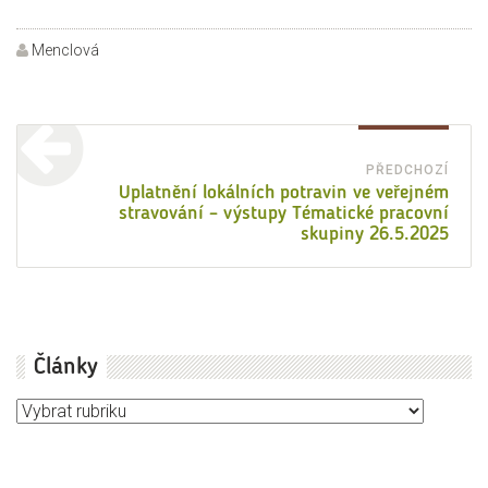
Autor:
Menclová
Navigace
pro
PŘEDCHOZÍ
Před
Uplatnění lokálních potravin ve veřejném
příspěvek
stravování – výstupy Tématické pracovní
přísp
skupiny 26.5.2025
Články
Články