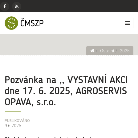
ČMSZP
Menu
pro
Českomoravský
Základní
Facebook
RSS
sociální
svaz
menu
Přep
zdroj
sítě
zemědělských
zobr
podnikatelů
men
Drobečková navigace
Ostatní
2025
Pozvánka na ,, VYSTAVNÍ AKCI
dne 17. 6. 2025, AGROSERVIS
OPAVA, s.r.o.
PUBLIKOVÁNO
9.6.2025