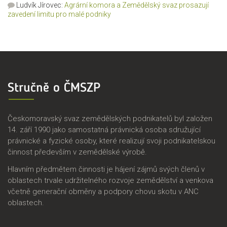
Ludvík Jírovec
:
Agrární komora a Zemědělský svaz prosazují
zavedení limitu pro malé podniky
Stručně o ČMSZP
Českomoravský svaz zemědělských podnikatelů byl založen
14. září 1990 jako samostatná právnická osoba sdružující
právnické a fyzické osoby, které realizují svoji podnikatelskou
činnost především v zemědělské výrobě.
Hlavním předmětem činnosti je hájení zájmů svých členů v
oblastech trvale udržitelného rozvoje zemědělství a venkova
včetně generační obměny a podpory chovu skotu v ANC
oblastech.