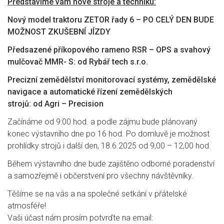
Představíme vám nové stroje a techniku:
Nový model traktoru ZETOR řady 6 – PO CELÝ DEN BUDE
MOŽNOST ZKUŠEBNÍ JÍZDY
Předsazené příkopového rameno RSR – OPS a s
vahový
mulčovač MMR- S:
od
Rybář tech s.r.o.
Precizní zemědělství
monitorovací systémy,
zemědělské
navigace a automatické řízení
zemědělských
strojů:
od
Agri – Precision
Začínáme od 9:00 hod. a podle zájmu bude plánovaný
konec výstavního dne po 16 hod. Po domluvě je možnost
prohlídky strojů i další den, 18.6.2025 od 9,00 – 12,00 hod.
Během výstavního dne bude zajištěno odborné poradenství
a samozřejmě i občerstvení pro všechny návštěvníky.
Těšíme se na vás a na společné setkání v přátelské
atmosféře!
Vaši účast nám prosím potvrďte na email: