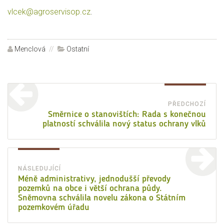
vlcek@agroservisop.cz
.
Autor:
Menclová
Rubriky:
Ostatní
Navigace
pro
PŘEDCHOZÍ
Před
Směrnice o stanovištích: Rada s konečnou
příspěvek
platností schválila nový status ochrany vlků
přísp
NÁSLEDUJÍCÍ
Následující
Méně administrativy, jednodušší převody
pozemků na obce i větší ochrana půdy.
příspěvek:
Sněmovna schválila novelu zákona o Státním
pozemkovém úřadu