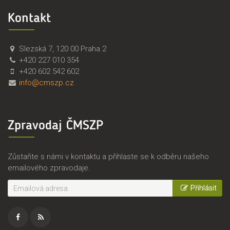
Kontakt
Č
Č
Slezská 7
,
120 00
Praha 2
M
e
+420 227 010 354
S
s
+420 602 542 602
Z
k
info@cmszp.cz
P
o
,
m
z
o
Zpravodaj ČMSZP
.
r
s
a
.
v
Zůstaňte s námi v kontaktu a přihlaste se k odběru našeho
s
emailového zpravodaje.
k
ý
Přihlásit
s
v
a
z