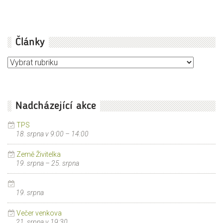
Články
Články
Nadcházející akce
TPS
18. srpna v 9:00
–
14:00
Země Živitelka
19. srpna
–
25. srpna
19. srpna
Večer venkova
21. srpna v 19:30