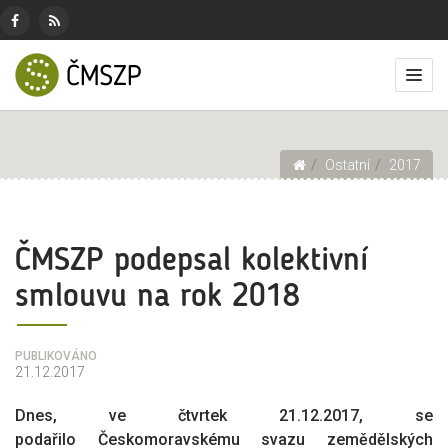
ČMSZP
Menu
pro
Českomoravský
Základní
Facebook
RSS
sociální
svaz
menu
Přep
zdroj
sítě
zemědělských
zobr
podnikatelů
men
Drobečková navigace
Ostatní
2017
ČMSZP podepsal kolektivní
smlouvu na rok 2018
PUBLIKOVÁNO
21.12.2017
Dnes
, ve čtvrtek 21.12.2017,
se
podařilo
Českomoravskému svaz
u
zemědělských