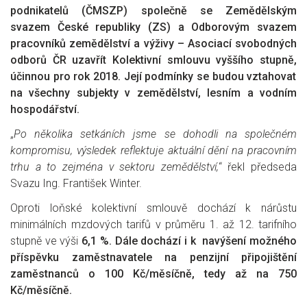
podnikatelů (ČMSZP) společně se Zemědělským
svazem
České republiky
(ZS) a Odborovým svazem
pracovníků zemědělství a výživy – Asociací svobodných
odborů ČR uzavřít Kolektivní smlouvu vyššího stupně
,
účinnou pro rok 2018. Její podmínky se budou vztahovat
na všechny subjekty v zemědělství, lesním a vodním
hospodářství.
„
Po několika setkáních jsme se dohodli na společném
kompromisu
,
v
ýsledek reflektuje aktuální dění na pracovním
trhu a to zejména v sektoru zemědělství
,
“ řekl předseda
Svazu Ing. František Winter.
Oproti loňské kolektivní smlouvě dochází k nárůstu
minimálních mzdových tarifů v průměru 1. až 12. tarifního
stupně ve výši
6,1 %. Dále dochází i k navýšení možného
příspěvku zaměstnavatele na penzijní připojištění
zaměstnanců
o 100 Kč/měsíčně
,
tedy až na 750
Kč/měsíčně.