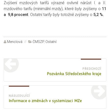
Zvýšení mzdových tarifů výrazně ovlivnil nárůst I. a II.
mzdového tarifu (minimální mzdy), které byly zvýšeny o
11
a 9,8 procent
. Ostatní tarify byly totožně zvýšeny o
5,2 %.
Autor:
Menclová
Rubriky:
ČMSZP
,
Ostatní
Navigace
pro
PŘEDCHOZÍ
Před
Pozvánka Středočeského kraje
příspěvek
přísp
NÁSLEDUJÍCÍ
Následující
Informace o změnách v systemizaci MZe
příspěvek: