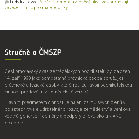
Ludvík Jírovec
:
Agrární komora a Zemědělský svaz prosazují
zavedení limitu pro malé podniky
Stručně o ČMSZP
Českomoravský svaz zemědělských podnikatelů byl založen
14. září 1990 jako samostatná právnická osoba sdružující
právnické a fyzické osoby, které realizují svoji podnikatelskou
činnost především v zemědělské výrobě.
Hlavním předmětem činnosti je hájení zájmů svých členů v
oblastech trvale udržitelného rozvoje zemědělství a venkova
včetně generační obměny a podpory chovu skotu v ANC
oblastech.