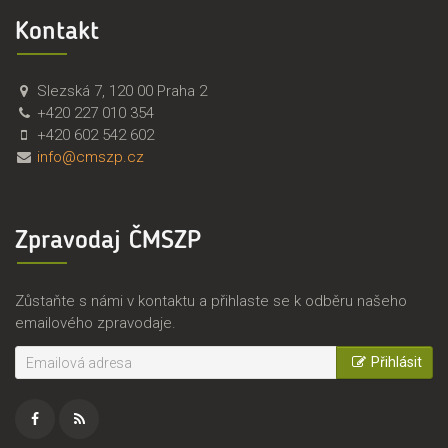
Kontakt
Č
Č
Slezská 7
,
120 00
Praha 2
M
e
+420 227 010 354
S
s
+420 602 542 602
Z
k
info@cmszp.cz
P
o
,
m
z
o
Zpravodaj ČMSZP
.
r
s
a
.
v
Zůstaňte s námi v kontaktu a přihlaste se k odběru našeho
s
emailového zpravodaje.
k
ý
Přihlásit
s
v
a
z