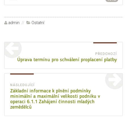
Autor:
admin
Rubriky:
Ostatní
Navigace
pro
PŘEDCHOZÍ
Před
Úprava termínu pro schválení proplacení platby
příspěvek
přísp
NÁSLEDUJÍCÍ
Následující
Základní informace k plnění podmínky
minimální a maximální velikosti podniku v
příspěvek:
operaci 6.1.1 Zahájení činnosti mladých
zemědělců