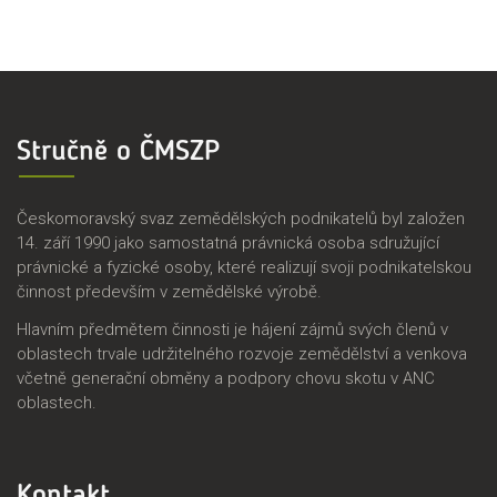
Stručně o ČMSZP
Českomoravský svaz zemědělských podnikatelů byl založen
14. září 1990 jako samostatná právnická osoba sdružující
právnické a fyzické osoby, které realizují svoji podnikatelskou
činnost především v zemědělské výrobě.
Hlavním předmětem činnosti je hájení zájmů svých členů v
oblastech trvale udržitelného rozvoje zemědělství a venkova
včetně generační obměny a podpory chovu skotu v ANC
oblastech.
Kontakt