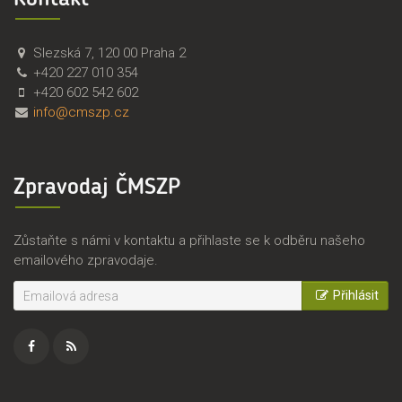
Č
Č
Slezská 7
,
120 00
Praha 2
M
e
+420 227 010 354
S
s
+420 602 542 602
Z
k
info@cmszp.cz
P
o
,
m
z
o
Zpravodaj ČMSZP
.
r
s
a
.
v
Zůstaňte s námi v kontaktu a přihlaste se k odběru našeho
s
emailového zpravodaje.
k
ý
Přihlásit
s
v
a
z
Facebook
RSS
z