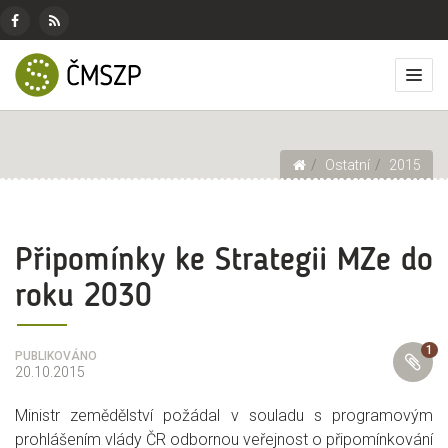
ČMSZP
Menu
pro
Českomoravský
Základní
Facebook
RSS
sociální
svaz
menu
Přep
zdroj
sítě
zemědělských
zobr
podnikatelů
men
Drobečková navigace
Ostatní
2015
Připomínky ke Strategii MZe do
roku 2030
1
PŘÍLOHY
PUBLIKOVÁNO
20.10.2015
Ministr zemědělství požádal v souladu s programovým
prohlášením vlády ČR odbornou veřejnost o připomínkování