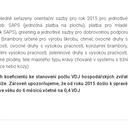
ledně seřazeny orientační sazby pro rok 2015 pro jednotlivé
teb: SAPS (jednotná platba na plochu), platba pro mladé
 k SAPS), greening a jednotlivé sazby pro dobrovolnou podporu
 (brambory určené pro výrobu škrobu, chmel, ovocné druhy s
ostí, ovocné druhy s vysokou pracností, konzumní brambory,
elmi vysokou pracností, zeleninové druhy s vysokou pracností,
nné plodiny, tele masného typu, krávy chované v systému s tržní
ice nebo kozy).
ch koeficientů ke stanovení počtu VDJ hospodářských zvířat
 níže. Zároveň upozorňujeme, že od roku 2015 došlo k úpravě
 ve věku do 6 měsíců včetně na 0,4 VDJ
.