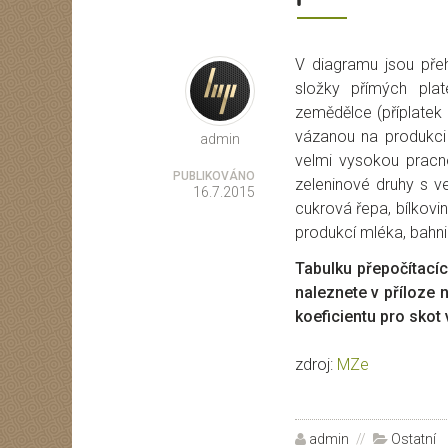
V diagramu jsou přeh
Autor
složky přímých pla
zemědělce (příplatek
vázanou na produkci
admin
velmi vysokou pracn
PUBLIKOVÁNO
zeleninové druhy s v
16.7.2015
cukrová řepa, bílkovi
produkcí mléka, bahn
Tabulku přepočítací
naleznete v příloze
koeficientu pro skot
zdroj:
MZe
Autor:
admin
Rubriky:
Ostatní