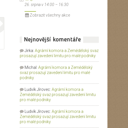
26. srpna v 14:00
–
16:30
Zobrazit všechny akce
Nejnovější komentáře
Jirka
:
Agrární komora a Zemědělský svaz
prosazují zavedení limitu pro malé podniky
Michal
:
Agrární komora a Zemědělský
svaz prosazují zavedení limitu pro malé
podniky
Ludvík Jírovec
:
Agrární komora a
Zemědělský svaz prosazují zavedení limitu
pro malé podniky
Ludvík Jírovec
:
Agrární komora a
Zemědělský svaz prosazují zavedení limitu
pro malé podniky