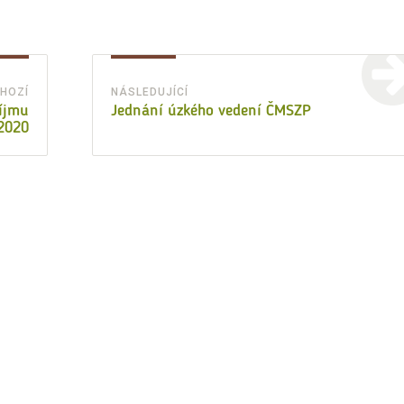
HOZÍ
NÁSLEDUJÍCÍ
Předchozí
Následující
říjmu
Jednání úzkého vedení ČMSZP
2020
příspěvek:
příspěvek: