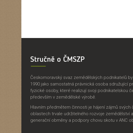
Stručně o ČMSZP
Českomoravský svaz zemědělských podnikatelů byl 
1990 jako samostatná právnická osoba sdružující p
fyzické osoby, které realizují svoji podnikatelskou č
především v zemědělské výrobě.
Hlavním předmětem činnosti je hájení zájmů svých 
oblastech trvale udržitelného rozvoje zemědělství 
generační obměny a podpory chovu skotu v ANC ob