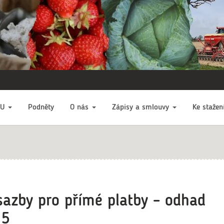
EU
Podněty
O nás
Zápisy a smlouvy
Ke stažen
sazby pro přímé platby – odhad
15