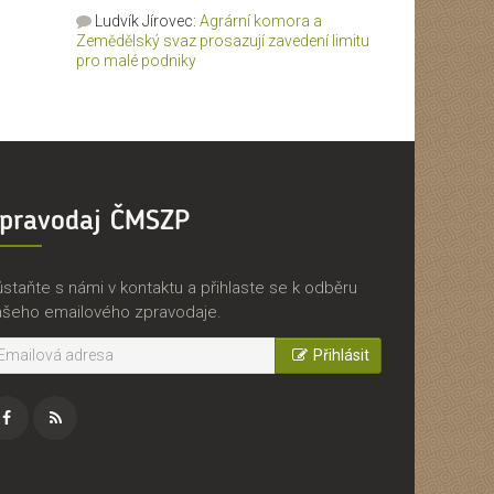
Ludvík Jírovec
:
Agrární komora a
Zemědělský svaz prosazují zavedení limitu
pro malé podniky
pravodaj ČMSZP
staňte s námi v kontaktu a přihlaste se k odběru
ašeho emailového zpravodaje.
Přihlásit
acebook
RSS