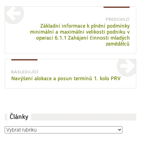
Navigace
pro
PŘEDCHOZÍ
Před
Základní informace k plnění podmínky
příspěvek
minimální a maximální velikosti podniku v
přísp
operaci 6.1.1 Zahájení činnosti mladých
zemědělců
NÁSLEDUJÍCÍ
Následující
Navýšení alokace a posun termínů 1. kolo PRV
příspěvek:
Články
Články