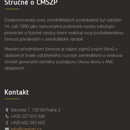
Stručně o ČMSZP
Českomoravský svaz zemědělských podnikatelů byl založen
14. září 1990 jako samostatná právnická osoba sdružující
právnické a fyzické osoby, které realizují svoji podnikatelskou
činnost především v zemědělské výrobě.
Hlavním předmětem činnosti je hájení zájmů svých členů v
oblastech trvale udržitelného rozvoje zemědělství a venkova
včetně generační obměny a podpory chovu skotu v ANC
oblastech.
Kontakt
Č
Č
Slezská 7
,
120 00
Praha 2
M
e
+420 227 010 354
S
s
+420 602 542 602
Z
k
info@cmszp.cz