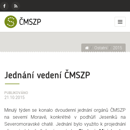
ČMSZP
Menu
pro
Českomoravský
Základní
Facebook
RSS
sociální
svaz
menu
Přep
zdroj
sítě
zemědělských
zobr
podnikatelů
men
Drobečková navigace
Ostatní
2015
Jednání vedení ČMSZP
PUBLIKOVÁNO
21.10.2015
Minulý týden se konalo dvoudenní jednání orgánů ČMSZP
na severní Moravě, konkrétně v podhůří Jeseníků na
Severomoravské chatě. Jednání bylo využito k projednání