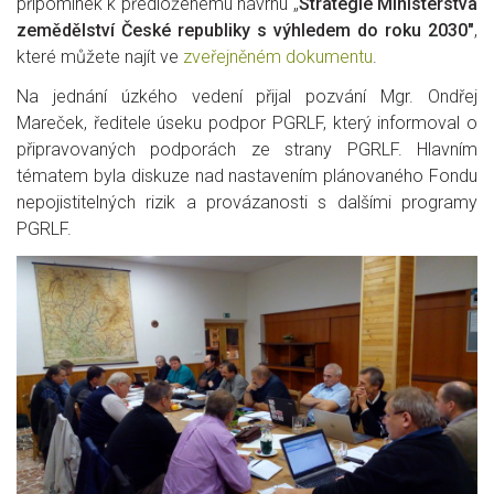
připomínek k předloženému návrhu „
Strategie Ministerstva
zemědělství České republiky s výhledem do roku 2030″
,
které můžete najít ve
zveřejněném dokumentu
.
Na jednání úzkého vedení přijal pozvání Mgr. Ondřej
Mareček, ředitele úseku podpor PGRLF, který informoval o
připravovaných podporách ze strany PGRLF. Hlavním
tématem byla diskuze nad nastavením plánovaného Fondu
nepojistitelných rizik a provázanosti s dalšími programy
PGRLF.