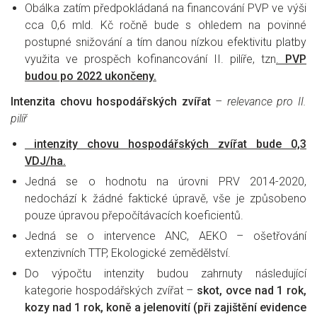
Obálka zatím předpokládaná na financování PVP ve výši
cca 0,6 mld. Kč ročně bude s ohledem na povinné
postupné snižování a tím danou nízkou efektivitu platby
využita ve prospěch kofinancování II. pilíře, tzn
.
PVP
budou po 2022 ukončeny.
Intenzita chovu hospodářských zvířat
– relevance pro II.
pilíř
intenzity chovu hospodářských zvířat bude 0,3
VDJ/ha.
Jedná se o hodnotu na úrovni PRV 2014-2020,
nedochází k žádné faktické úpravě, vše je způsobeno
pouze úpravou přepočítávacích koeficientů.
Jedná se o intervence ANC, AEKO – ošetřování
extenzivních TTP, Ekologické zemědělství.
Do výpočtu intenzity budou zahrnuty následující
kategorie hospodářských zvířat –
skot, ovce nad 1 rok,
kozy nad 1 rok, koně a jelenovití (při zajištění evidence