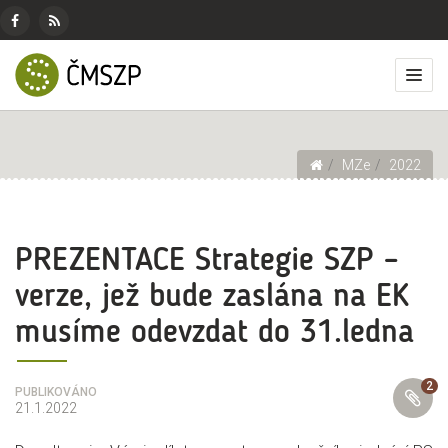
ČMSZP
Menu
pro
Českomoravský
Základní
Facebook
RSS
sociální
svaz
menu
Přep
zdroj
sítě
zemědělských
zobr
podnikatelů
men
Drobečková navigace
MZe
2022
PREZENTACE Strategie SZP –
verze, jež bude zaslána na EK
musíme odevzdat do 31.ledna
2
PŘÍLOHY
PUBLIKOVÁNO
21.1.2022