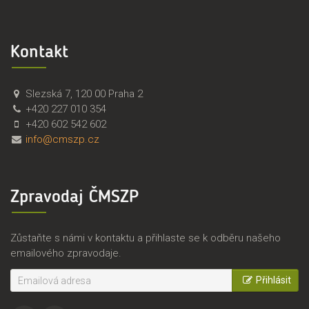
Kontakt
Č
Č
Slezská 7
,
120 00
Praha 2
M
e
+420 227 010 354
S
s
+420 602 542 602
Z
k
info@cmszp.cz
P
o
,
m
z
o
Zpravodaj ČMSZP
.
r
s
a
.
v
Zůstaňte s námi v kontaktu a přihlaste se k odběru našeho
s
emailového zpravodaje.
k
ý
Přihlásit
s
v