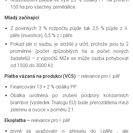
150 ha pro všechny zemědělce
Mladý začínající
Z povinných 3 % rozpočtu půjde tak 2,5 % půjde z II.
pilíře (investice), 0,5 % z I.pilíře.
Pokud jde o sazbu, je složité ji určit, protože jsou tu 2
proměnné (počet způsobilých ha a počet nových
žadatelů) – z výpočtů MZe se může sazba pohybovat
od 1500 do 3000 Kč
Platba vázaná na produkci (VCS)
– relevance pro I. pilíř
Financování 13 + 2 % obálky PP.
Obálka uvolněná po zrušení podpory konzumních
brambor (výsledek Trialogu EU) bude přerozdělena mezi
zeleninu a ovoce v poměru 2:1.
Ekoplatba –
relevance pro I. pilíř
prvně se uvažovalo o přesunu do I.pilíře , ale