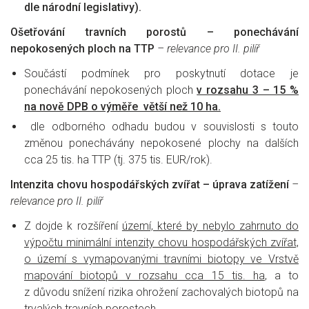
dle národní legislativy).
Ošetřování travních porostů – ponechávání
nepokosených ploch na TTP
– relevance pro II. pilíř
Součástí podmínek pro poskytnutí dotace je
ponechávání nepokosených ploch
v rozsahu 3 – 15 %
na nově DPB o výměře větší než 10 ha.
dle odborného odhadu budou v souvislosti s touto
změnou ponechávány nepokosené plochy na dalších
cca 25 tis. ha TTP (tj. 375 tis. EUR/rok).
Intenzita chovu hospodářských zvířat – úprava zatížení
–
relevance pro II. pilíř
Z dojde k rozšíření
území, které by nebylo zahrnuto do
výpočtu minimální intenzity chovu hospodářských zvířat,
o území s vymapovanými travními biotopy ve Vrstvě
mapování biotopů v rozsahu cca 15 tis. ha
, a to
z důvodu snížení rizika ohrožení zachovalých biotopů na
trvalých travních porostech.