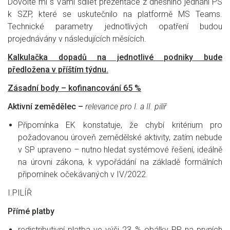
Dovolte mi s Vámi sdílet prezentace z dnešního jednání PS
k SZP, které se uskutečnilo na platformě MS Teams.
Technické parametry jednotlivých opatření budou
projednávány v následujících měsících.
Kalkulačka dopadů na jednotlivé podniky bude
předložena v příštím týdnu.
Zásadní body – kofinancování 65 %
Aktivní zemědělec –
relevance pro I. a II. pilíř
Připomínka EK konstatuje, že chybí kritérium pro
požadovanou úroveň zemědělské aktivity, zatím nebude
v SP upraveno – nutno hledat systémové řešení, ideálně
na úrovni zákona, k vypořádání na základě formálních
připomínek očekávaných v IV/2022.
I.PILÍŘ
Přímé platby
redistributivní platba ve výši 23 % obálky PP na prvních