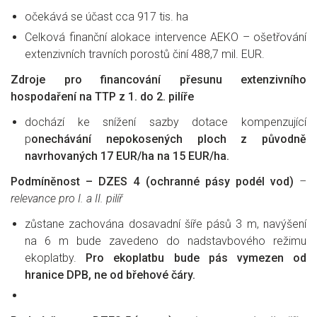
očekává se účast cca 917 tis. ha
Celková finanční alokace intervence AEKO – ošetřování
extenzivních travních porostů činí 488,7 mil. EUR.
Zdroje pro financování přesunu extenzivního
hospodaření na TTP z 1. do 2. pilíře
dochází ke snížení sazby dotace kompenzující
p
onechávání nepokosených ploch z původně
navrhovaných 17 EUR/ha na 15 EUR/ha.
Podmíněnost – DZES 4 (ochranné pásy podél vod)
–
relevance pro I. a II. pilíř
zůstane zachována dosavadní šíře pásů 3 m, navýšení
na 6 m bude zavedeno do nadstavbového režimu
ekoplatby.
Pro ekoplatbu bude pás vymezen od
hranice DPB, ne od břehové čáry.