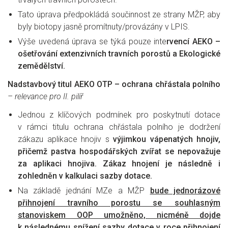
Tato úprava předpokládá součinnost ze strany MŽP, aby
byly biotopy jasně promítnuty/provázány v LPIS.
Výše uvedená úprava se týká pouze inte
rvencí AEKO –
ošetřování extenzivních travních porostů a Ekologické
zemědělství.
Nadstavbový titul AEKO OTP – ochrana chřástala polního
– relevance pro II. pilíř
Jednou z klíčových podmínek pro poskytnutí dotace
v rámci titulu ochrana chřástala polního je dodržení
zákazu aplikace hnojiv s
výjimkou vápenatých hnojiv,
přičemž pastva hospodářských zvířat se nepovažuje
za aplikaci hnojiva. Zákaz hnojení je následně i
zohledněn v kalkulaci sazby dotace.
Na základě jednání MZe a MŽP
bude jednorázové
přihnojení travního porostu se souhlasným
stanoviskem OOP umožněno, nicméně dojde
k následnému snížení sazby dotace v roce přihnojení