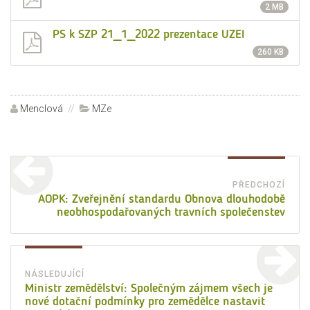
2 MB
PS k SZP 21_1_2022 prezentace UZEI
260 KB
Autor:
Menclová
Rubriky:
MZe
Navigace
pro
PŘEDCHOZÍ
Před
AOPK: Zveřejnění standardu Obnova dlouhodobě
příspěvek
neobhospodařovaných travních společenstev
přísp
NÁSLEDUJÍCÍ
Následující
Ministr zemědělství: Společným zájmem všech je
nové dotační podmínky pro zemědělce nastavit
příspěvek: