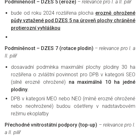
Podmíněnost – DZES 5 (eroze)
–
relevance pro I. a II. pilíř
bude od roku 2024 rozšířena plocha
erozně ohrožené
půdy vztažené pod DZES 5 na úroveň plochy chráněné
protierozní vyhláškou
Podmíněnost – DZES 7 (rotace plodin)
– relevance pro I. a
II. pilíř
dosavadní podmínka maximální plochy plodiny 30 ha
rozšířena o zvláštní povinnost pro DPB v kategorii SEO
(silně erozně ohrožené)
na maximálně 10 ha jedné
plodiny.
DPB v kategorii MEO nebo NEO (mírně erozně ohrožené
nebo neohrožené) budou ošetřeny v nadstavbovém
režimu ekoplatby
Přechodné vnitrostátní podpory (top-up)
– relevance pro I.
a II. pilíř