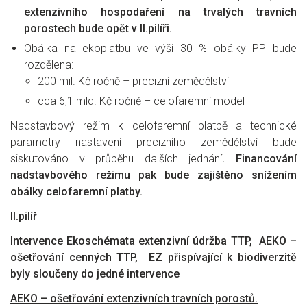
extenzivního hospodaření na trvalých travních
porostech bude opět v II.pilíři.
Obálka na ekoplatbu ve výši 30 % obálky PP bude
rozdělena:
200 mil. Kč ročně – precizní zemědělství
cca 6,1 mld. Kč ročně – celofaremní model
Nadstavbový režim k celofaremní platbě a technické
parametry nastavení precizního zemědělství bude
siskutováno v průběhu dalších jednání
. Financování
nadstavbového režimu pak bude zajištěno snížením
obálky celofaremní platby.
II.pilíř
Intervence Ekoschémata
extenzivní údržba TTP, AEKO –
ošetřování cenných TTP,
EZ přispívající k biodiverzitě
byly sloučeny do jedné intervence
AEKO – ošetřování extenzivních travních porostů.