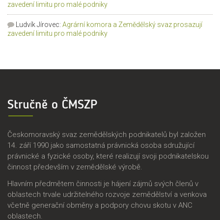
zavedení limitu pro malé podniky
Ludvík Jírovec
:
Agrární komora a Zemědělský svaz prosazují
zavedení limitu pro malé podniky
Stručně o ČMSZP
Českomoravský svaz zemědělských podnikatelů byl založen
14. září 1990 jako samostatná právnická osoba sdružující
právnické a fyzické osoby, které realizují svoji podnikatelskou
činnost především v zemědělské výrobě.
Hlavním předmětem činnosti je hájení zájmů svých členů v
oblastech trvale udržitelného rozvoje zemědělství a venkova
včetně generační obměny a podpory chovu skotu v ANC
oblastech.