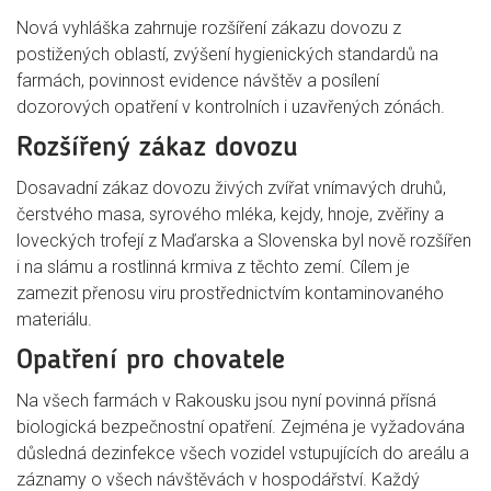
Nová vyhláška zahrnuje rozšíření zákazu dovozu z
postižených oblastí, zvýšení hygienických standardů na
farmách, povinnost evidence návštěv a posílení
dozorových opatření v kontrolních i uzavřených zónách.
Rozšířený zákaz dovozu
Dosavadní zákaz dovozu živých zvířat vnímavých druhů,
čerstvého masa, syrového mléka, kejdy, hnoje, zvěřiny a
loveckých trofejí z Maďarska a Slovenska byl nově rozšířen
i na slámu a rostlinná krmiva z těchto zemí. Cílem je
zamezit přenosu viru prostřednictvím kontaminovaného
materiálu.
Opatření pro chovatele
Na všech farmách v Rakousku jsou nyní povinná přísná
biologická bezpečnostní opatření. Zejména je vyžadována
důsledná dezinfekce všech vozidel vstupujících do areálu a
záznamy o všech návštěvách v hospodářství. Každý