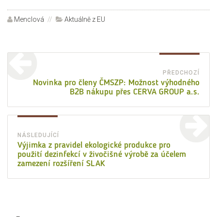
Autor:
Menclová
Rubriky:
Aktuálně z EU
Navigace
pro
PŘEDCHOZÍ
Před
Novinka pro členy ČMSZP: Možnost výhodného
příspěvek
B2B nákupu přes CERVA GROUP a.s.
přísp
NÁSLEDUJÍCÍ
Následující
Výjimka z pravidel ekologické produkce pro
použití dezinfekcí v živočišné výrobě za účelem
příspěvek:
zamezení rozšíření SLAK