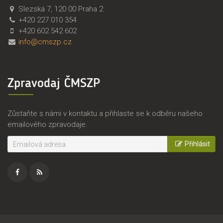
Č
Č
Slezská 7
,
120 00
Praha 2
M
e
+420 227 010 354
S
s
+420 602 542 602
Z
k
info@cmszp.cz
P
o
,
m
z
o
Zpravodaj ČMSZP
.
r
s
a
.
v
Zůstaňte s námi v kontaktu a přihlaste se k odběru našeho
s
emailového zpravodaje.
k
ý
Přihlásit
s
v
a
z
Facebook
RSS
z
e
zdroj
m