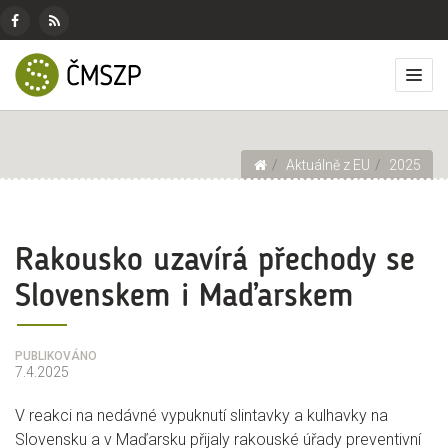
ČMSZP
Menu
pro
Českomoravský
Základní
Facebook
RSS
sociální
svaz
menu
Přep
zdroj
sítě
zemědělských
zobr
podnikatelů
men
Drobečková navigace
Aktuálně z EU
2025
Rakousko uzavírá přechody se
Slovenskem i Maďarskem
PUBLIKOVÁNO
7.4.2025
V reakci na nedávné vypuknutí slintavky a kulhavky na
Slovensku a v Maďarsku přijaly rakouské úřady preventivní