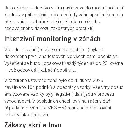
Rakouské ministerstvo vnitra navíc zavedlo mobilní policejní
kontroly v příhraničních oblastech. Ty zahrnují nejen kontrolu
přepravních podmínek, ale i dokladů a možného
nedovoleného dovozu zakázaných produktů.
Intenzivní monitoring v zónách
V kontrolní zóně (nejvíce ohrožené oblasti) byla již
dokončena první vlna testování ve všech osmi podnicích.
Vyšetření se budou opakovat každý týden až do 20. května
– což odpovídá inkubační době viru.
V rozšířené uzavřené zóně bylo do 4. dubna 2025
navštíveno 104 podniků a odebrány vzorky. Všechny dosud
analyzované vzorky byly negativní, další jsou v procesu
vyhodnocení. V posledních dnech byly nahlášeny čtyři
případy podezření na MKS – všechny se po testování
ukázaly jako negativní.
Zákazy akcí a lovu