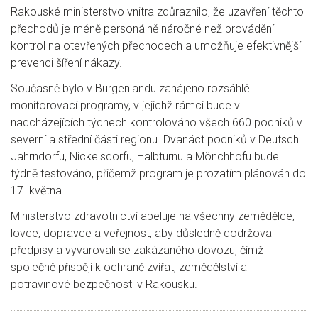
Rakouské ministerstvo vnitra zdůraznilo, že uzavření těchto
přechodů je méně personálně náročné než provádění
kontrol na otevřených přechodech a umožňuje efektivnější
prevenci šíření nákazy.
Současně bylo v Burgenlandu zahájeno rozsáhlé
monitorovací programy, v jejichž rámci bude v
nadcházejících týdnech kontrolováno všech 660 podniků v
severní a střední části regionu. Dvanáct podniků v Deutsch
Jahrndorfu, Nickelsdorfu, Halbturnu a Mönchhofu bude
týdně testováno, přičemž program je prozatím plánován do
17. května.
Ministerstvo zdravotnictví apeluje na všechny zemědělce,
lovce, dopravce a veřejnost, aby důsledně dodržovali
předpisy a vyvarovali se zakázaného dovozu, čímž
společně přispějí k ochraně zvířat, zemědělství a
potravinové bezpečnosti v Rakousku.