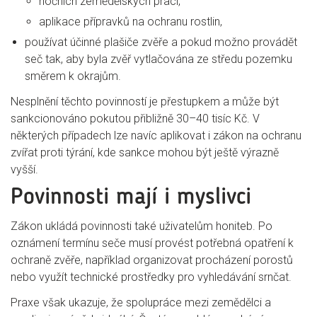
nočních zemědělských prací,
aplikace přípravků na ochranu rostlin,
používat účinné plašiče zvěře a pokud možno provádět
seč tak, aby byla zvěř vytlačována ze středu pozemku
směrem k okrajům.
Nesplnění těchto povinností je přestupkem a může být
sankcionováno pokutou přibližně 30–40 tisíc Kč. V
některých případech lze navíc aplikovat i zákon na ochranu
zvířat proti týrání, kde sankce mohou být ještě výrazně
vyšší.
Povinnosti mají i myslivci
Zákon ukládá povinnosti také uživatelům honiteb. Po
oznámení termínu seče musí provést potřebná opatření k
ochraně zvěře, například organizovat procházení porostů
nebo využít technické prostředky pro vyhledávání srnčat.
Praxe však ukazuje, že spolupráce mezi zemědělci a