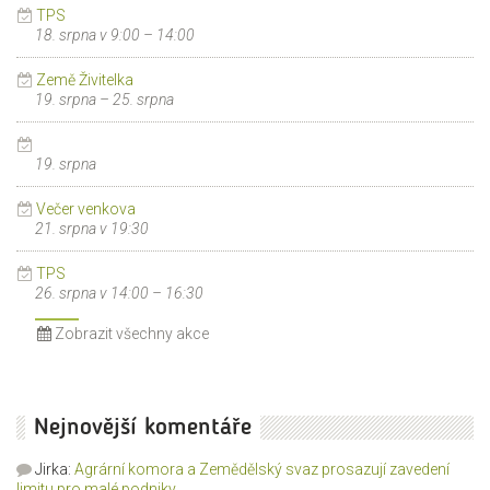
TPS
18. srpna v 9:00
–
14:00
Země Živitelka
19. srpna
–
25. srpna
19. srpna
Večer venkova
21. srpna v 19:30
TPS
26. srpna v 14:00
–
16:30
Zobrazit všechny akce
Nejnovější komentáře
Jirka
:
Agrární komora a Zemědělský svaz prosazují zavedení
limitu pro malé podniky