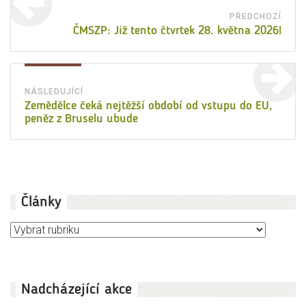
pro
PŘEDCHOZÍ
Před
ČMSZP: Již tento čtvrtek 28. května 2026!
příspěvek
přísp
NÁSLEDUJÍCÍ
Následující
Zemědělce čeká nejtěžší období od vstupu do EU,
peněz z Bruselu ubude
příspěvek:
Články
Články
Nadcházející akce