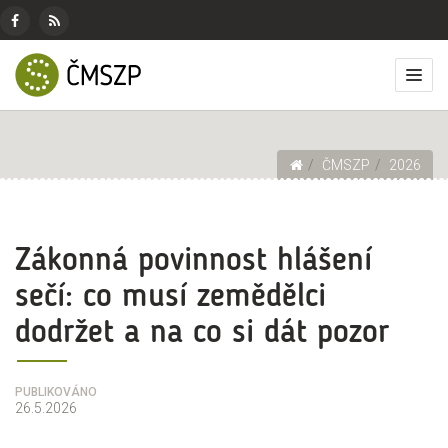
ČMSZP
Menu
pro
Českomoravský
Základní
Facebook
RSS
sociální
svaz
menu
Přep
zdroj
sítě
zemědělských
zobr
podnikatelů
men
Drobečková navigace
ČMSZP
2026
Zákonná povinnost hlášení
sečí: co musí zemědělci
dodržet a na co si dát pozor
PUBLIKOVÁNO
26.5.2026