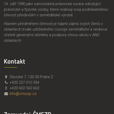
14. září 1990 jako samostatná právnická osoba sdružující
právnické a fyzické osoby, které realizují svoji podnikatelskou
činnost především v zemědělské výrobě.
Hlavním předmětem činnosti je hájení zájmů svých členů v
oblastech trvale udržitelného rozvoje zemědělství a venkova
včetně generační obměny a podpory chovu skotu v ANC
oblastech.
Kontakt
Č
Č
Slezská 7
,
120 00
Praha 2
M
e
+420 227 010 354
S
s
+420 602 542 602
Z
k
info@cmszp.cz
P
o
,
m
z
o