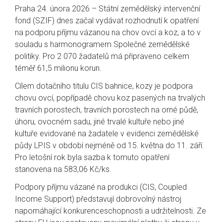
Praha 24. února 2026 – Státní zemědělský intervenční
fond (SZIF) dnes začal vydávat rozhodnutí k opatření
na podporu příjmu vázanou na chov ovcí a koz, a to v
souladu s harmonogramem Společné zemědělské
politiky. Pro 2 070 žadatelů má připraveno celkem
téměř 61,5 milionu korun.
Cílem dotačního titulu CIS bahnice, kozy je podpora
chovu ovcí, popřípadě chovu koz pasených na trvalých
travních porostech, travních porostech na orné půdě,
úhoru, ovocném sadu, jiné trvalé kultuře nebo jiné
kultuře evidované na žadatele v evidenci zemědělské
půdy LPIS v období nejméně od 15. května do 11. září.
Pro letošní rok byla sazba k tomuto opatření
stanovena na 583,06 Kč/ks.
Podpory příjmu vázané na produkci (CIS, Coupled
Income Support) představují dobrovolný nástroj
napomáhající konkurenceschopnosti a udržitelnosti. Ze