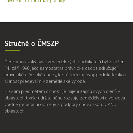
zavedení limitu pro malé podniky
Stručně o ČMSZP
Českomoravský svaz zemědělských podnikatelů byl založen
14. září 1990 jako samostatná právnická osoba sdružující
právnické a fyzické osoby, které realizují svoji podnikatelskou
činnost především v zemědělské výrobě.
Hlavním předmětem činnosti je hájení zájmů svých členů v
oblastech trvale udržitelného rozvoje zemědělství a venkova
včetně generační obměny a podpory chovu skotu v ANC
oblastech.