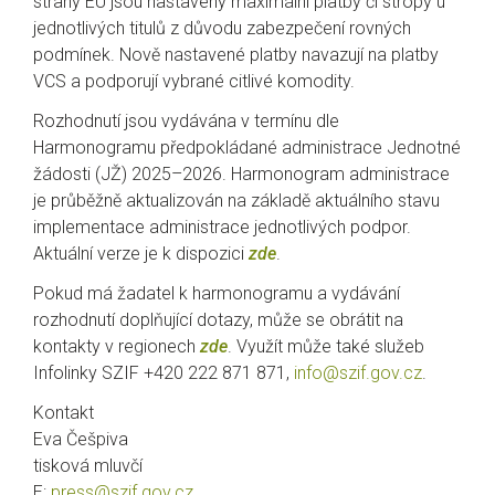
strany EU jsou nastaveny maximální platby či stropy u
jednotlivých titulů z důvodu zabezpečení rovných
podmínek. Nově nastavené platby navazují na platby
VCS a podporují vybrané citlivé komodity.
Rozhodnutí jsou vydávána v termínu dle
Harmonogramu předpokládané administrace Jednotné
žádosti (JŽ) 2025–2026. Harmonogram administrace
je průběžně aktualizován na základě aktuálního stavu
implementace administrace jednotlivých podpor.
Aktuální verze je k dispozici
zde
.
Pokud má žadatel k harmonogramu a vydávání
rozhodnutí doplňující dotazy, může se obrátit na
kontakty v regionech
zde
. Využít může také služeb
Infolinky SZIF +420 222 871 871,
info@szif.gov.cz
.
Kontakt
Eva Češpiva
tisková mluvčí
E:
press@szif.gov.cz