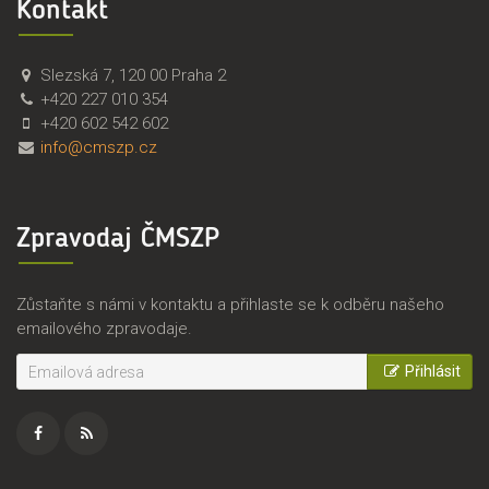
Kontakt
Č
Č
Slezská 7
,
120 00
Praha 2
M
e
+420 227 010 354
S
s
+420 602 542 602
Z
k
info@cmszp.cz
P
o
,
m
z
o
Zpravodaj ČMSZP
.
r
s
a
.
v
Zůstaňte s námi v kontaktu a přihlaste se k odběru našeho
s
emailového zpravodaje.
k
ý
Přihlásit
s
v
a
z
Facebook
RSS
z