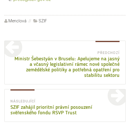
Autor:
Menclová
Rubriky:
SZIF
Navigace
pro
PŘEDCHOZÍ
Před
Ministr Šebestyán v Bruselu: Apelujeme na jasný
příspěvek
a včasný legislativní rámec nové společné
přísp
zemědělské politiky a potřebná opatření pro
stabilitu sektoru
NÁSLEDUJÍCÍ
Následující
SZIF zahájil prioritní právní posouzení
svěřenského fondu RSVP Trust
příspěvek: