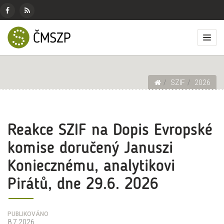
ČMSZP
Menu
pro
Českomoravský
Základní
Facebook
RSS
sociální
svaz
menu
Přep
zdroj
sítě
zemědělských
zobr
podnikatelů
men
Drobečková navigace
SZIF
2026
Reakce SZIF na Dopis Evropské
komise doručený Januszi
Koniecznému, analytikovi
Pirátů, dne 29.6. 2026
PUBLIKOVÁNO
8.7.2026