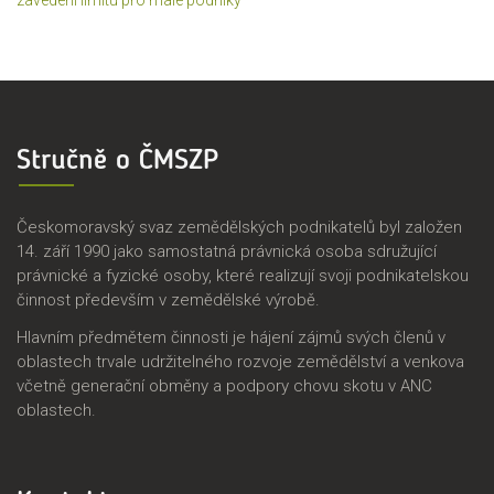
Stručně o ČMSZP
Českomoravský svaz zemědělských podnikatelů byl založen
14. září 1990 jako samostatná právnická osoba sdružující
právnické a fyzické osoby, které realizují svoji podnikatelskou
činnost především v zemědělské výrobě.
Hlavním předmětem činnosti je hájení zájmů svých členů v
oblastech trvale udržitelného rozvoje zemědělství a venkova
včetně generační obměny a podpory chovu skotu v ANC
oblastech.