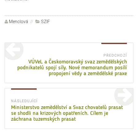
Autor:
Menclová
Rubriky:
SZIF
Navigace
pro
PŘEDCHOZÍ
Před
VÚVeL a Českomoravský svaz zemědělských
příspěvek
podnikatelů spojí síly. Nové memorandum posílí
přísp
propojení vědy a zemědělské praxe
NÁSLEDUJÍCÍ
Následující
Ministerstvo zemědělství a Svaz chovatelů prasat
se shodli na krizových opatřeních. Cílem je
příspěvek:
záchrana tuzemských prasat