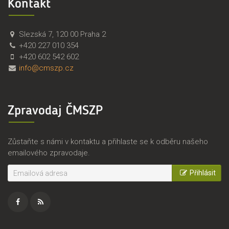
Kontakt
Č
Č
Slezská 7
,
120 00
Praha 2
M
e
+420 227 010 354
S
s
+420 602 542 602
Z
k
info@cmszp.cz
P
o
,
m
z
o
Zpravodaj ČMSZP
.
r
s
a
.
v
Zůstaňte s námi v kontaktu a přihlaste se k odběru našeho
s
emailového zpravodaje.
k
ý
Přihlásit
s
v
a
z
Facebook
RSS
z