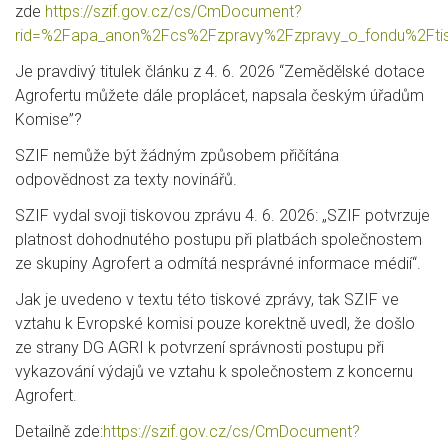
zde
https://szif.gov.cz/cs/CmDocument?
rid=%2Fapa_anon%2Fcs%2Fzpravy%2Fzpravy_o_fondu%2Fti
Je pravdivý titulek článku z 4. 6. 2026 “Zemědělské dotace
Agrofertu můžete dále proplácet, napsala
českým úřadům
Komise”?
SZIF nemůže být žádným způsobem přičítána
odpovědnost za texty novinářů.
SZIF vydal svoji tiskovou zprávu 4. 6. 2026: „SZIF potvrzuje
platnost dohodnutého postupu při platbách
společnostem
ze skupiny Agrofert a odmítá nesprávné informace médií“.
Jak je uvedeno v textu této tiskové zprávy, tak SZIF ve
vztahu k Evropské komisi pouze korektně uvedl, že d
ošlo
ze strany DG AGRI k potvrzení správnosti postupu při
vykazování výdajů ve vztahu k společnostem z
koncernu
Agrofert.
Detailně zde:
https://szif.gov.cz/cs/CmDocument?