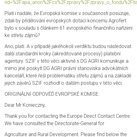
rid=%2Fapa_anon%2Fcs%2Fzpravy%2Fzpravy_o_fondu%2Fti
Platí i nadále, že Evropská komise v současnosti posuzuje,
zdali by přidělování evropských dotací
koncernu Agrofert
bylo v souladu s článkem 61 evropského finančního nařízení
ke střetu zájmů?
Ano, platí. A v případě jakéhokoli verdiktu budou následovat
další standardní kroky (akreditované procesy)
platební
agentury. SZIF v této věci aktivně s DG AGRI komunikuje a
mimo jiné poskytl DG AGRI právní
stanoviska advokátních
kanceláří, které řeší problematiku střetu zájmů a na základě
jejich závěrů SZIF
rozhodl o dalším postupu v této věci.
ORIGINÁLNÍ ODPOVĚĎ EVROPSKÉ KOMISE:
Dear Mr Konieczny,
Thank you for contacting the Europe Direct Contact Centre.
We have consulted the Directorate-General for
Agriculture and Rural Development. Please find below the