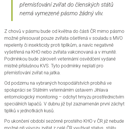
přemísťování zvířat do členských států
nemá vymezené pásmo žádný vliv.
Z chovů v pásmu bude od května do části ČR mimo pásmo
možné přesouvat pouze zvířata ošetřená v souladu s MVO
repelenty či insekticidy proti tiplíkům, a navíc negativně
vyšetřená na KHO nebo zvířata vakcinovaná a v imunitě.
Podmínkou bude zároveň veterinární osvědčení vydané
místně příslušnou KVS. Tyto podmínky neplatí pro
přemísťování zvířat na jatka.
Od podzimu na vybraných hospodářstvích probíhá ve
spolupráci se Státním veterinárním ústavem Jihlava
entomologický monitoring – odchyt hmyzu prostřednictvím
speciálních lapačů. V dubnu již byl zaznamenán první záchyt
tiplíků v jednotkách kusů.
Po ukončení období sezónně prostého KHO v ČR již nebude
možné při vývozu zvířat z celé ČR využívat status „státu