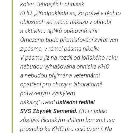
kolem tehdejších ohnisek
KHO.
„Předpokládá se, že právě v těchto
oblastech se začne nákaza v období
s aktivitou tiplíků opětovně šířit.
Omezeno bude přemísťování zvířat ven
z pásma, v rámci pásma nikoliv.
V pásmu již na rozdíl od loňského roku
nebudou vyhlašována ohniska KHO
a nebudou přijímána veterinární
opatření pro chovy s laboratorně
potvrzeným výskytem
nákazy,“
uvedl
ústřední ředitel
SVS Zbyněk Semerád.
ČR i nadále
zůstává členským státem bez statusu
prostého ke KHO pro celé území. Na