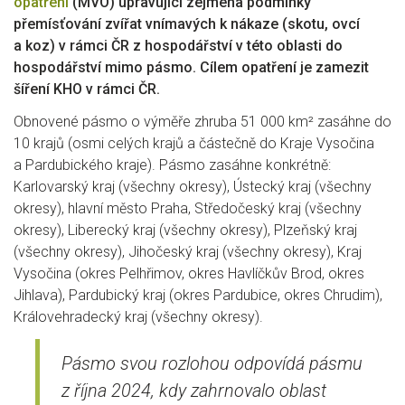
opatření
(MVO) upravující zejména podmínky
přemísťování zvířat vnímavých k nákaze (skotu, ovcí
a koz) v rámci ČR z hospodářství v této oblasti do
hospodářství mimo pásmo. Cílem opatření je zamezit
šíření KHO v rámci ČR.
Obnovené pásmo o výměře zhruba 51 000 km² zasáhne do
10 krajů (osmi celých krajů a částečně do Kraje Vysočina
a Pardubického kraje). Pásmo zasáhne konkrétně:
Karlovarský kraj (všechny okresy), Ústecký kraj (všechny
okresy), hlavní město Praha, Středočeský kraj (všechny
okresy), Liberecký kraj (všechny okresy), Plzeňský kraj
(všechny okresy), Jihočeský kraj (všechny okresy), Kraj
Vysočina (okres Pelhřimov, okres Havlíčkův Brod, okres
Jihlava), Pardubický kraj (okres Pardubice, okres Chrudim),
Královehradecký kraj (všechny okresy).
Pásmo svou rozlohou odpovídá pásmu
z října 2024, kdy zahrnovalo oblast