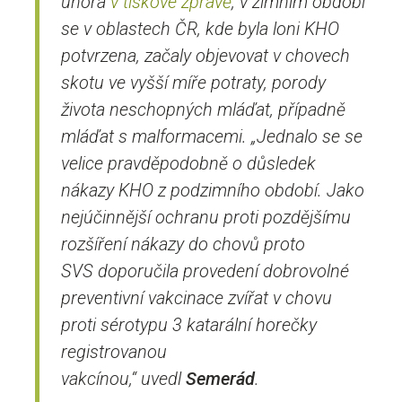
února
v tiskové zprávě
, v zimním období
se v oblastech ČR, kde byla loni KHO
potvrzena, začaly objevovat v chovech
skotu ve vyšší míře potraty, porody
života neschopných mláďat, případně
mláďat s malformacemi.
„Jednalo se se
velice pravděpodobně o důsledek
nákazy KHO z podzimního období. Jako
nejúčinnější ochranu proti pozdějšímu
rozšíření nákazy do chovů proto
SVS doporučila provedení dobrovolné
preventivní vakcinace zvířat v chovu
proti sérotypu 3 katarální horečky
registrovanou
vakcínou,“
uvedl
Semerád
.