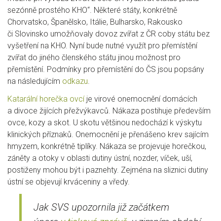
sezónně prostého KHO“. Některé státy, konkrétně
Chorvatsko, Španělsko, Itálie, Bulharsko, Rakousko
či Slovinsko umožňovaly dovoz zvířat z ČR coby státu bez
vyšetření na KHO. Nyní bude nutné využít pro přemístění
zvířat do jiného členského státu jinou možnost pro
přemístění. Podmínky pro přemístění do ČS jsou popsány
na následujícím
odkazu
.
Katarální horečka ovcí
je virové onemocnění domácích
a divoce žijících přežvýkavců. Nákaza postihuje především
ovce, kozy a skot. U skotu většinou nedochází k výskytu
klinických příznaků. Onemocnění je přenášeno krev sajícím
hmyzem, konkrétně tiplíky. Nákaza se projevuje horečkou,
záněty a otoky v oblasti dutiny ústní, nozder, víček, uší,
postiženy mohou být i paznehty. Zejména na sliznici dutiny
ústní se objevují krváceniny a vředy.
Jak SVS upozornila již začátkem