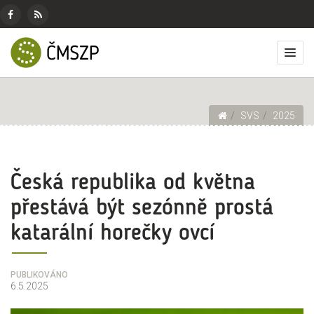
ČMSZP
Menu
pro
Českomoravský
Základní
Facebook
RSS
sociální
svaz
menu
Přep
zdroj
sítě
zemědělských
zobr
podnikatelů
men
Drobečková navigace
SVS
2025
Česká republika od května
přestává být sezónně prostá
katarální horečky ovcí
PUBLIKOVÁNO
6.5.2025