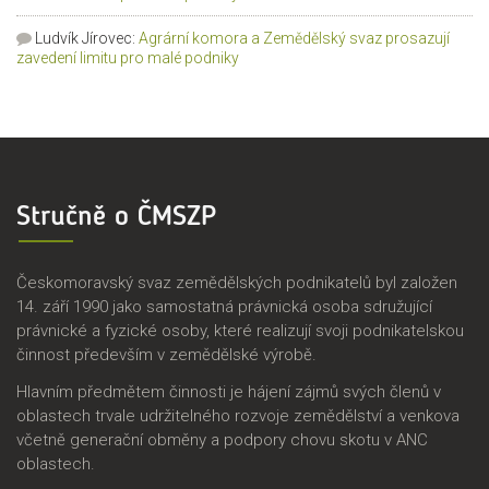
Ludvík Jírovec
:
Agrární komora a Zemědělský svaz prosazují
zavedení limitu pro malé podniky
Stručně o ČMSZP
Českomoravský svaz zemědělských podnikatelů byl založen
14. září 1990 jako samostatná právnická osoba sdružující
právnické a fyzické osoby, které realizují svoji podnikatelskou
činnost především v zemědělské výrobě.
Hlavním předmětem činnosti je hájení zájmů svých členů v
oblastech trvale udržitelného rozvoje zemědělství a venkova
včetně generační obměny a podpory chovu skotu v ANC
oblastech.