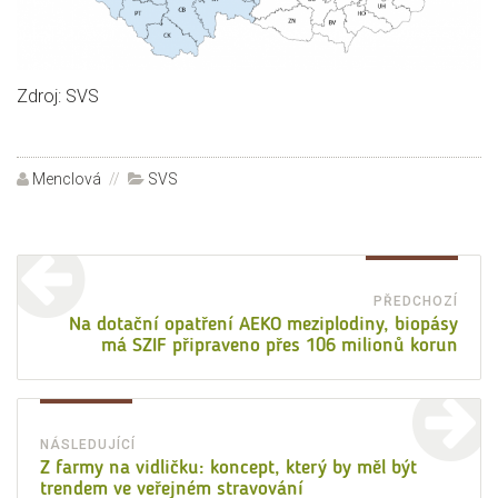
Zdroj: SVS
Autor:
Menclová
Rubriky:
SVS
Navigace
pro
PŘEDCHOZÍ
Před
Na dotační opatření AEKO meziplodiny, biopásy
příspěvek
má SZIF připraveno přes 106 milionů korun
přísp
NÁSLEDUJÍCÍ
Následující
Z farmy na vidličku: koncept, který by měl být
trendem ve veřejném stravování
příspěvek: