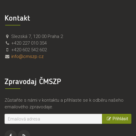
Kontakt
Č
Č
Slezská 7
,
120 00
Praha 2
M
e
+420 227 010 354
S
s
+420 602 542 602
Z
k
info@cmszp.cz
P
o
,
m
z
o
Zpravodaj ČMSZP
.
r
s
a
.
v
Zůstaňte s námi v kontaktu a přihlaste se k odběru našeho
s
emailového zpravodaje.
k
ý
Přihlásit
s
v