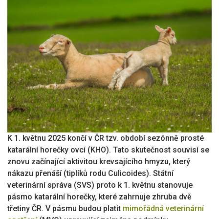
K 1. květnu 2025 končí v ČR tzv. období sezónně prosté
katarální horečky ovcí (KHO). Tato skutečnost souvisí se
znovu začínající aktivitou krevsajícího hmyzu, který
nákazu přenáší (tiplíků rodu Culicoides). Státní
veterinární správa (SVS) proto k 1. květnu stanovuje
pásmo katarální horečky, které zahrnuje zhruba dvě
třetiny ČR. V pásmu budou platit
mimořádná veterinární