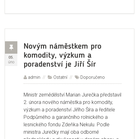
Příspěvek
Novým náměstkem pro
komodity, výzkum a
Publikováno:
05.
úno
poradenství je Jiří Šír
Autor:
admin
Rubriky:
Ostatní
Štítky:
Doporučeno
Ministr zemědělství Marian Jurečka představil
2. února nového náměstka pro komodity,
výzkum a poradenství Jiřího Šíra a ředitele
Podpůrného a garančního rolnického a
lesnického fondu Zdeňka Nekulu. Podle
ministra Jurečky mají oba odborné