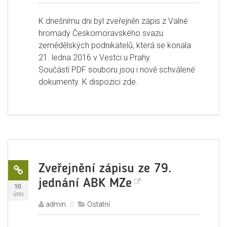
K dnešnímu dni byl zveřejněn zápis z Valné
hromady Českomoravského svazu
zemědělských podnikatelů, která se konala
21. ledna 2016 v Vestci u Prahy.
Součástí PDF souboru jsou i nově schválené
dokumenty. K dispozici zde.
Odkaz
Formát:
Zveřejnění zápisu ze 79.
jednání ABK MZe
Publikováno:
10.
úno
Autor:
admin
Rubriky:
Ostatní