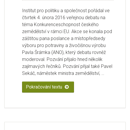
Institut pro politiku a společnost pořádal ve
čtvrtek 4. února 2016 veřejnou debatu na
téma Konkurenceschopnost českého
zemědělství v rámci EU. Akce se konala pod
záštitou pana poslance a místopředsedy
výboru pro potraviny a živočišnou výrobu
Pavla Šrámka (ANO), který debatu rovněž
moderoval. Pozvání přijalo hned několik
zajímavých řečníků. Pozvání přijal také Pavel
Sekáč, náměstek ministra zemědělství, …
Pokračování textu
„Zápis z debaty na téma „Konku