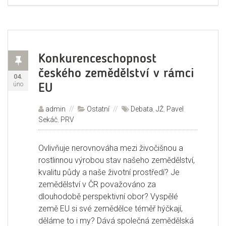
Příspěvek
Konkurenceschopnost
českého zemědělství v rámci
Publikováno:
04.
úno
EU
Autor:
admin
Rubriky:
Ostatní
Štítky:
Debata
,
JŽ
,
Pavel
Sekáč
,
PRV
Ovlivňuje nerovnováha mezi živočišnou a
rostlinnou výrobou stav našeho zemědělství,
kvalitu půdy a naše životní prostředí? Je
zemědělství v ČR považováno za
dlouhodobě perspektivní obor? Vyspělé
země EU si své zemědělce téměř hýčkají,
děláme to i my? Dává společná zemědělská