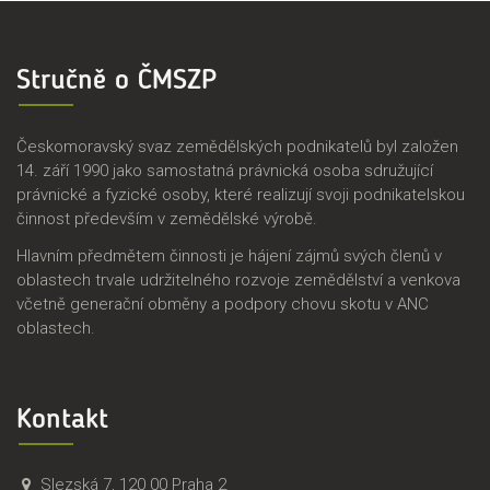
Stručně o ČMSZP
Českomoravský svaz zemědělských podnikatelů byl založen
14. září 1990 jako samostatná právnická osoba sdružující
právnické a fyzické osoby, které realizují svoji podnikatelskou
činnost především v zemědělské výrobě.
Hlavním předmětem činnosti je hájení zájmů svých členů v
oblastech trvale udržitelného rozvoje zemědělství a venkova
včetně generační obměny a podpory chovu skotu v ANC
oblastech.
Kontakt
Č
Č
Slezská 7
,
120 00
Praha 2