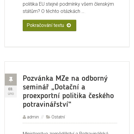
politika EU stejné podmínky všem členským
státům? O těchto otázkách …
Pokračování textu
„Konkurenceschopnost českého z
Příspěvek
Pozvánka MZe na odborný
seminář „Dotační a
Publikováno:
03.
úno
proexportní politika českého
potravinářství“
Autor:
admin
Rubriky:
Ostatní
Ministerstvo zemědělství a Potravinářská