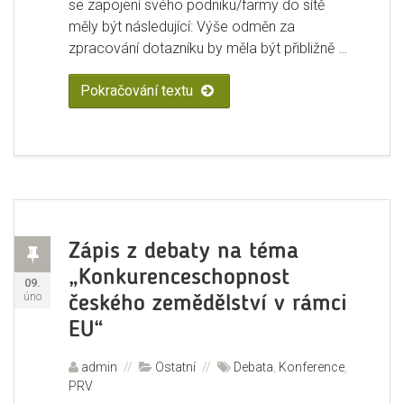
se zapojení svého podniku/farmy do sítě
měly být následující: Výše odměn za
zpracování dotazníku by měla být přibližně …
Pokračování textu
„Přihlášení podniků do šetření F
Příspěvek
Zápis z debaty na téma
„Konkurenceschopnost
Publikováno:
09.
úno
českého zemědělství v rámci
EU“
Autor:
admin
Rubriky:
Ostatní
Štítky:
Debata
,
Konference
,
PRV