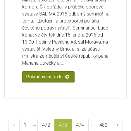
komora ČR pořádají v průběhu oborové
výstavy SALIMA 2016 odborný seminář na
téma: „Dotační a proexportní politika
českého potravinářství“. Seminář se bude
konat ve čtvrtek dne 18. února 2016 od
13.00 hodin v Pavilonu A3, sál Morava, na
výstavišti Veletrhy Brno, a. s. za účasti
ministra zemědělství České republiky pana
Mariana Jurečky a …
Pokračování textu
„Pozvánka MZe na odborný seminář
Navigace
pro
…
…
Předchozí
Stránka
1
Stránka
472
Stránka
473
Stránka
474
Stránka
482
Následu