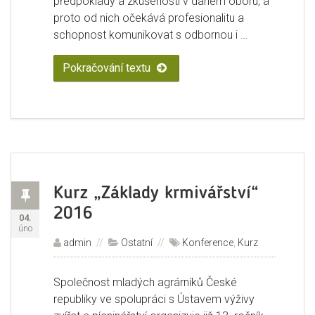
předpoklady a zkušenosti v daném oboru, a
proto od nich očekává profesionalitu a
schopnost komunikovat s odbornou i …
Pokračování textu
„Novým náměstkem pro komodity, 
Příspěvek
Kurz „Základy krmivářství“
2016
Publikováno:
04.
úno
Autor:
admin
Rubriky:
Ostatní
Štítky:
Konference
,
Kurz
Společnost mladých agrárníků České
republiky ve spolupráci s Ústavem výživy