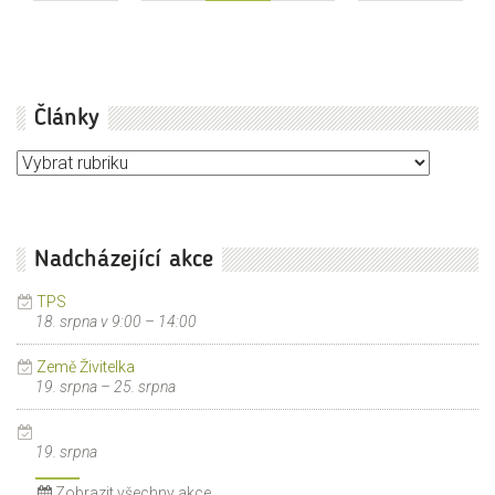
příspěvky
Články
Články
Nadcházející akce
TPS
18. srpna v 9:00
–
14:00
Země Živitelka
19. srpna
–
25. srpna
19. srpna
Zobrazit všechny akce