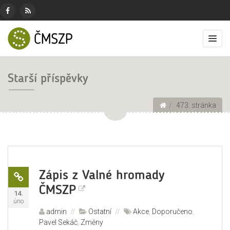
ČMSZP
Menu
pro
Základní
Facebook
RSS
Českomoravský
sociální
menu
Přep
zdroj
svaz
sítě
zobr
zemědělských
men
podnikatelů
Starší příspěvky
Drobečková navigace
473. stránka
Odkaz
Formát:
Zápis z Valné hromady
ČMSZP
Publikováno:
14.
úno
Autor:
admin
Rubriky:
Ostatní
Štítky:
Akce
,
Doporučeno
,
Pavel Sekáč
,
Změny