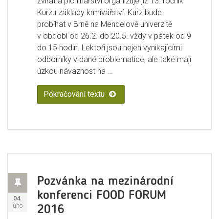
zvířat a pícninářství organizuje již 13. ročník
Kurzu základy krmivářství. Kurz bude
probíhat v Brně na Mendelově univerzitě
v období od 26.2. do 20.5. vždy v pátek od 9
do 15 hodin. Lektoři jsou nejen vynikajícími
odborníky v dané problematice, ale také mají
úzkou návaznost na …
Pokračování textu
„Kurz „Základy krmivářství“ 2016
Příspěvek
Pozvánka na mezinárodní
konferenci FOOD FORUM
Publikováno:
04.
úno
2016