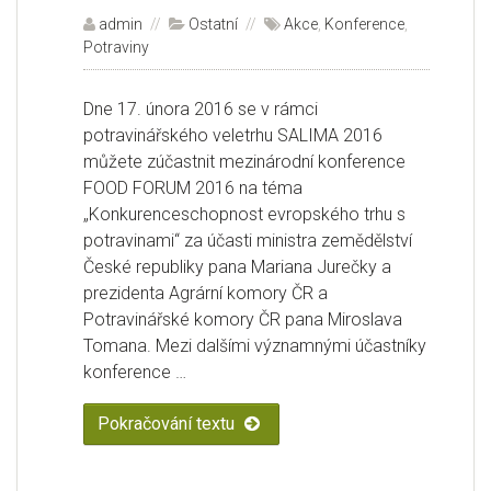
Autor:
admin
Rubriky:
Ostatní
Štítky:
Akce
,
Konference
,
Potraviny
Dne 17. února 2016 se v rámci
potravinářského veletrhu SALIMA 2016
můžete zúčastnit mezinárodní konference
FOOD FORUM 2016 na téma
„Konkurenceschopnost evropského trhu s
potravinami“ za účasti ministra zemědělství
České republiky pana Mariana Jurečky a
prezidenta Agrární komory ČR a
Potravinářské komory ČR pana Miroslava
Tomana. Mezi dalšími významnými účastníky
konference …
Pokračování textu
„Pozvánka na mezinárodní konf