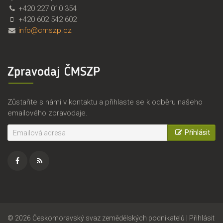
M
e
+420 227 010 354
S
s
+420 602 542 602
Z
k
info@cmszp.cz
P
o
,
m
z
o
Zpravodaj ČMSZP
.
r
s
a
.
v
Zůstaňte s námi v kontaktu a přihlaste se k odběru našeho
s
emailového zpravodaje.
k
ý
Přihlásit
s
v
a
z
Facebook
RSS
z
e
zdroj
m
ě
©
2026
Českomoravský svaz zemědělských podnikatelů
|
Přihlásit