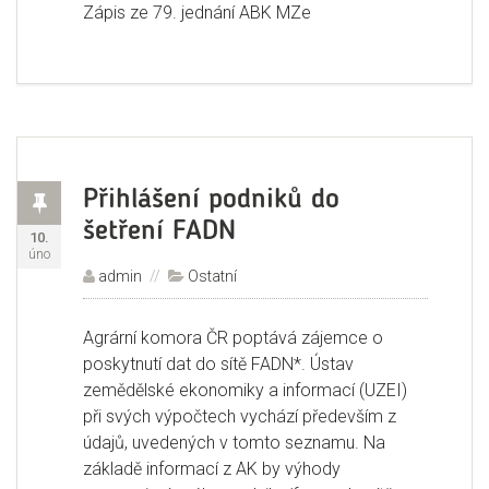
Zápis ze 79. jednání ABK MZe
Příspěvek
Přihlášení podniků do
šetření FADN
Publikováno:
10.
úno
Autor:
admin
Rubriky:
Ostatní
Agrární komora ČR poptává zájemce o
poskytnutí dat do sítě FADN*. Ústav
zemědělské ekonomiky a informací (UZEI)
při svých výpočtech vychází především z
údajů, uvedených v tomto seznamu. Na
základě informací z AK by výhody