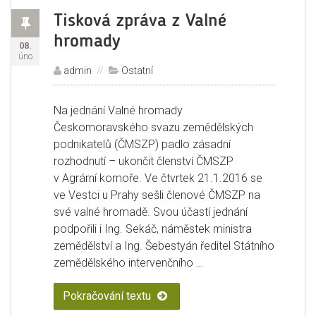
Příspěvek
Tisková zpráva z Valné
hromady
Publikováno:
08.
úno
Autor:
admin
Rubriky:
Ostatní
Na jednání Valné hromady
Českomoravského svazu zemědělských
podnikatelů (ČMSZP) padlo zásadní
rozhodnutí – ukončit členství ČMSZP
v Agrární komoře. Ve čtvrtek 21.1.2016 se
ve Vestci u Prahy sešli členové ČMSZP na
své valné hromadě. Svou účastí jednání
podpořili i Ing. Sekáč, náměstek ministra
zemědělství a Ing. Šebestyán ředitel Státního
zemědělského intervenčního …
Pokračování textu
„Tisková zpráva z Valné hromady