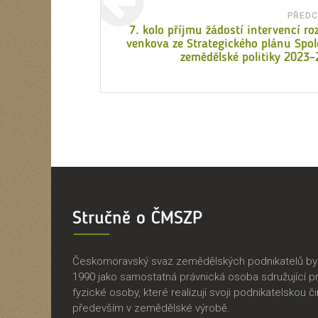
pro
PŘEDC
7. kolo příjmu žádostí intervencí ro
příspěvek
venkova ze Strategického plánu Spo
zemědělské politiky 2023
Stručně o ČMSZP
Českomoravský svaz zemědělských podnikatelů byl 
1990 jako samostatná právnická osoba sdružující p
fyzické osoby, které realizují svoji podnikatelskou č
především v zemědělské výrobě.