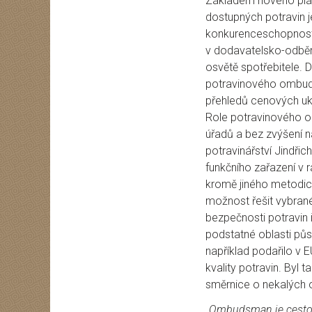
Základem nového plánu
dostupných potravin j
konkurenceschopnosti
v dodavatelsko-odběr
osvětě spotřebitele. D
potravinového ombuds
přehledů cenových uk
Role potravinového o
úřadů a bez zvýšení ná
potravinářství Jindřic
funkčního zařazení v r
kromě jiného metodic
možnost řešit vybrané
bezpečnosti potravin 
podstatné oblasti pů
například podařilo v E
kvality potravin. Byl
směrnice o nekalých 
„Ombudsman je cestou,