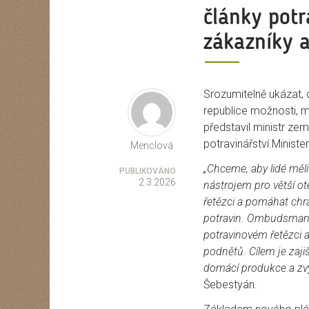
články potr
zákazníky a
Srozumitelně ukázat, 
Autor
republice možnosti, 
představil ministr zem
potravinářství Ministe
Menclová
„Chceme, aby lidé měl
PUBLIKOVÁNO
2.3.2026
nástrojem pro větší o
řetězci a pomáhat chr
potravin. Ombudsman b
potravinovém řetězci a
podnětů. Cílem je zaji
domácí produkce a zvý
Šebestyán.