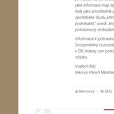
jaké informace mají sp
tedy jako prostředník 
spotřebiteli. Budu pří
podnikateli,
“ uvedl Jin
potravinový ombuds
Informace k potravi
Srozumitelný rozcestn
v ČR, indexy cen potra
otázky.
Vojtěch Bílý
tiskový mluvčí Minist
Autor:
Menclová
Rubri
MZe
Navigace