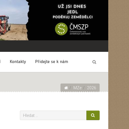
í
Kontakty
Přidejte se k nám
MZe
2026