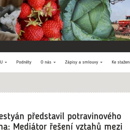
EU
Podněty
O nás
Zápisy a smlouvy
Ke stažen
estyán představil potravinového
: Mediátor řešení vztahů mezi