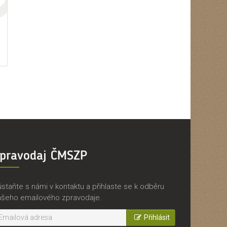
pravodaj ČMSZP
staňte s námi v kontaktu a přihlaste se k odběru
ašeho emailového zpravodaje.
Přihlásit