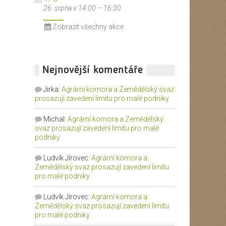
26. srpna v 14:00
–
16:30
Zobrazit všechny akce
Nejnovější komentáře
Jirka
:
Agrární komora a Zemědělský svaz
prosazují zavedení limitu pro malé podniky
Michal
:
Agrární komora a Zemědělský
svaz prosazují zavedení limitu pro malé
podniky
Ludvík Jírovec
:
Agrární komora a
Zemědělský svaz prosazují zavedení limitu
pro malé podniky
Ludvík Jírovec
:
Agrární komora a
Zemědělský svaz prosazují zavedení limitu
pro malé podniky