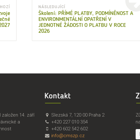
HOZÍ
NÁSLEDUJÍCÍ
Předchozí
Následující
zvoje
Školení: PŘÍMÉ PLATBY, PODMÍNĚNOST A
lečné
ENVIRONMENTÁLNÍ OPATŘENÍ V
příspěvek:
příspěvek:
–2027
JEDNOTNÉ ŽÁDOSTI O PLATBU V ROCE
2026
Kontakt
Z
Č
Č
založen 14. září
Slezská 7
,
120 00
Praha 2
Zů
M
e
rávnické a
+420 227 010 354
n
S
s
innost
+420 602 542 602
Z
k
info@cmszp.cz