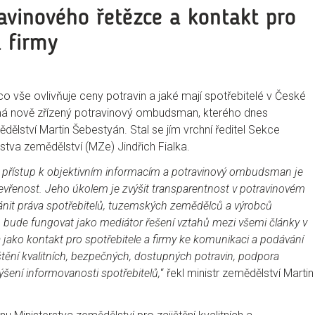
avinového řetězce a kontakt pro
 firmy
co vše ovlivňuje ceny potravin a jaké mají spotřebitelé v České
má nově zřízený potravinový ombudsman, kterého dnes
ědělství Martin Šebestyán. Stal se jím vrchní ředitel Sekce
rstva zemědělství (MZe) Jindřich Fialka.
i přístup k objektivním informacím a potravinový ombudsman je
tevřenost. Jeho úkolem je zvýšit transparentnost v potravinovém
ánit práva spotřebitelů, tuzemských zemědělců a výrobců
ude fungovat jako mediátor řešení vztahů mezi všemi články v
 jako kontakt pro spotřebitele a firmy ke komunikaci a podávání
štění kvalitních, bezpečných, dostupných potravin, podpora
šení informovanosti spotřebitelů,
“ řekl ministr zemědělství Martin