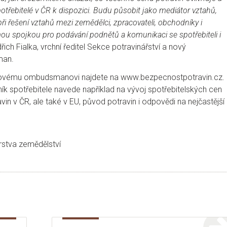
otřebitelé v ČR k dispozici. Budu působit jako mediátor vztahů,
při řešení vztahů mezi zemědělci, zpracovateli, obchodníky i
mou spojkou pro podávání podnětů a komunikaci se spotřebiteli i
dřich Fialka, vrchní ředitel Sekce potravinářství a nový
man.
novému ombudsmanovi najdete na www.bezpecnostpotravin.cz.
ík spotřebitele navede například na vývoj spotřebitelských cen
vin v ČR, ale také v EU, původ potravin i odpovědi na nejčastější
erstva zemědělství
ky: