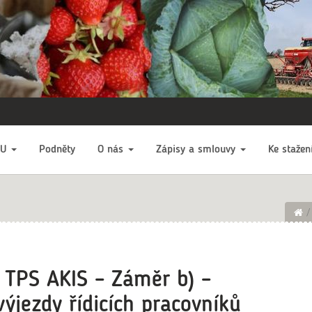
EU
Podněty
O nás
Zápisy a smlouvy
Ke stažen
 TPS AKIS – Záměr b) –
výjezdy řídicích pracovníků