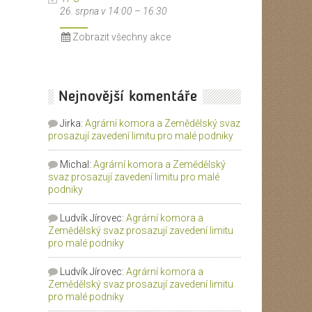
26. srpna v 14:00
–
16:30
Zobrazit všechny akce
Nejnovější komentáře
Jirka
:
Agrární komora a Zemědělský svaz
prosazují zavedení limitu pro malé podniky
Michal
:
Agrární komora a Zemědělský
svaz prosazují zavedení limitu pro malé
podniky
Ludvík Jírovec
:
Agrární komora a
Zemědělský svaz prosazují zavedení limitu
pro malé podniky
Ludvík Jírovec
:
Agrární komora a
Zemědělský svaz prosazují zavedení limitu
pro malé podniky