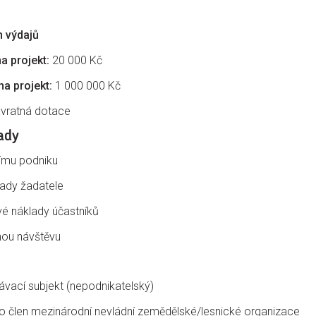
 výdajů
a projekt:
20 000 Kč
a projekt:
1 000 000 Kč
vratná dotace
ady
ímu podniku
lady žadatele
é náklady účastníků
nou návštěvu
ávací subjekt (nepodnikatelský)
o člen mezinárodní nevládní zemědělské/lesnické organizace