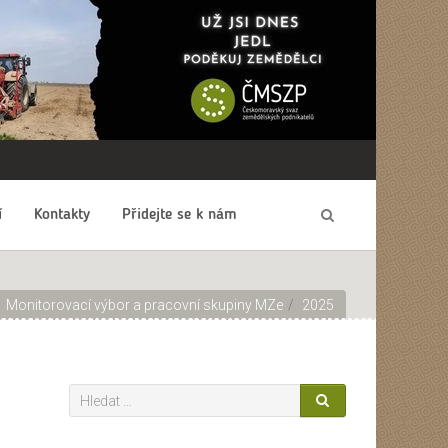
í
Kontakty
Přidejte se k nám
Monitorovací výbor a pracovní skupiny MZe
2025