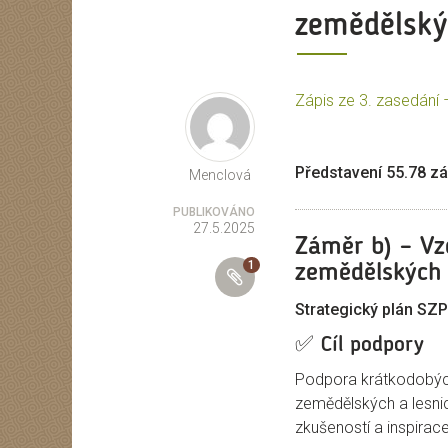
zemědělský
Zápis ze 3. zasedání
Autor
Představení 55.78 z
Menclová
PUBLIKOVÁNO
27.5.2025
Záměr b) – Vz
1
PŘÍLOHY
zemědělských 
Strategický plán SZ
✅
Cíl podpory
Podpora krátkodobých
zemědělských a lesn
zkušeností a inspirace