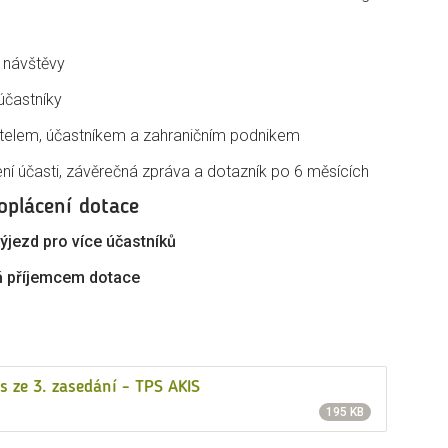
 návštěvy
účastníky
elem, účastníkem a zahraničním podnikem
ení účasti, závěrečná zpráva a dotazník po 6 měsících
oplácení dotace
výjezd pro více účastníků
ň příjemcem dotace
s ze 3. zasedání - TPS AKIS
195 KB