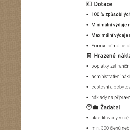
💶
Dotace
100 % způsobilých
Minimální výdaje n
Maximální výdaje n
Forma:
přímá nená
🧾
Hrazené nákl
poplatky zahraničn
administrativní nák
cestovní a pobytov
náklady na příprav
🧑‍💼
Žadatel
akreditovaný vzděl
min. 300 členů neb