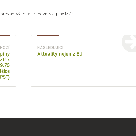
ky:
orovací výbor a pracovní skupiny MZe
HOZÍ
NÁSLEDUJÍCÍ
Předchozí
Následující
upiny
Aktuality nejen z EU
SZP k
příspěvek:
příspěvek:
49.75
dělce
„PS“)