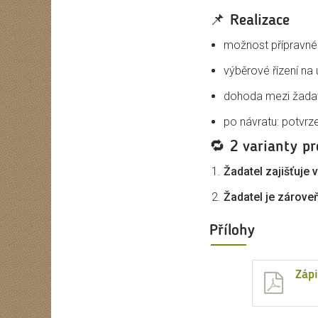
📌
Realizace
možnost přípravné
výběrové řízení na 
dohoda mezi žadat
po návratu: potvrz
🔁
2 varianty pr
Žadatel zajišťuje 
Žadatel je zárove
Přílohy
Zápi