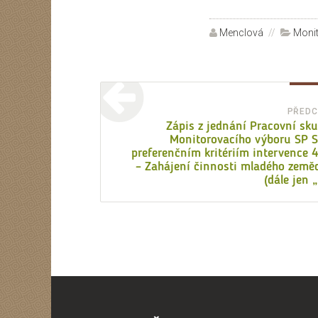
Autor:
Menclová
Rubri
Monit
Navigace
pro
PŘEDC
Zápis z jednání Pracovní sk
příspěvek
Monitorovacího výboru SP 
preferenčním kritériím intervence 
– Zahájení činnosti mladého země
(dále jen 