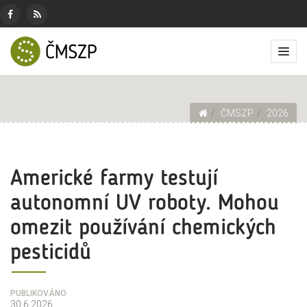
ČMSZP
Menu
pro
Českomoravský
Základní
Facebook
RSS
sociální
svaz
menu
Přep
zdroj
sítě
zemědělských
zobr
podnikatelů
men
Drobečková navigace
ČMSZP
2026
Americké farmy testují
autonomní UV roboty. Mohou
omezit používání chemických
pesticidů
PUBLIKOVÁNO
30.6.2026