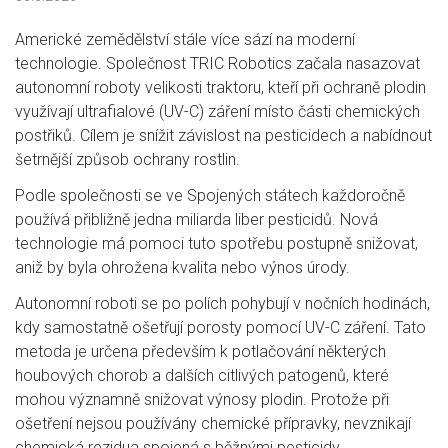
Americké zemědělství stále více sází na moderní
technologie. Společnost TRIC Robotics začala nasazovat
autonomní roboty velikosti traktoru, kteří při ochraně plodin
využívají ultrafialové (UV-C) záření místo části chemických
postřiků. Cílem je snížit závislost na pesticidech a nabídnout
šetrnější způsob ochrany rostlin.
Podle společnosti se ve Spojených státech každoročně
používá přibližně jedna miliarda liber pesticidů. Nová
technologie má pomoci tuto spotřebu postupně snižovat,
aniž by byla ohrožena kvalita nebo výnos úrody.
Autonomní roboti se po polích pohybují v nočních hodinách,
kdy samostatně ošetřují porosty pomocí UV-C záření. Tato
metoda je určena především k potlačování některých
houbových chorob a dalších citlivých patogenů, které
mohou významně snižovat výnosy plodin. Protože při
ošetření nejsou používány chemické přípravky, nevznikají
chemická rezidua spojená s běžnými pesticidy.