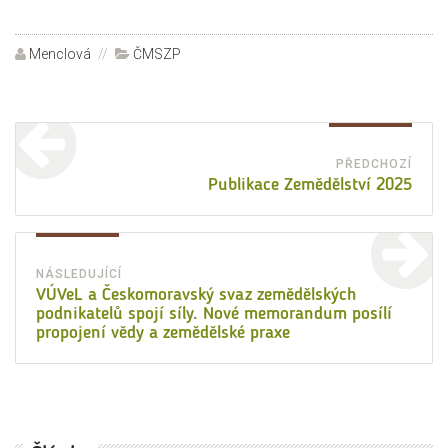
Autor:
Menclová
Rubriky:
ČMSZP
Navigace
pro
PŘEDCHOZÍ
Před
Publikace Zemědělství 2025
příspěvek
přísp
NÁSLEDUJÍCÍ
Následující
VÚVeL a Českomoravský svaz zemědělských
podnikatelů spojí síly. Nové memorandum posílí
příspěvek:
propojení vědy a zemědělské praxe