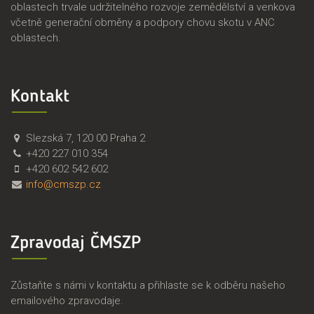
oblastech trvale udržitelného rozvoje zemědělství a venkova
včetně generační obměny a podpory chovu skotu v ANC
oblastech.
Kontakt
Č
Č
Slezská 7
,
120 00
Praha 2
M
e
+420 227 010 354
S
s
+420 602 542 602
Z
k
info@cmszp.cz
P
o
,
m
z
o
Zpravodaj ČMSZP
.
r
s
a
.
v
Zůstaňte s námi v kontaktu a přihlaste se k odběru našeho
s
emailového zpravodaje.
k