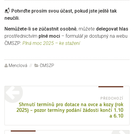
📬
Potvrďte prosím svou účast, pokud jste ještě tak
neučili.
Nemůžete-li se zúčastnit osobně
, můžete
delegovat hlas
prostřednictvím
plné moci
– formulář je dostupný na webu
ČMSZP:
Plná moc 2025 – ke stažení
Autor:
Menclová
Rubriky:
ČMSZP
Navigace
pro
PŘEDCHOZÍ
Před
Shrnutí termínů pro dotace na ovce a kozy (rok
příspěvek
2025) – pozor termíny podání žádosti končí 1.10
přísp
a 6.10