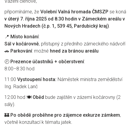
Vážení členové,
připomínáme, že
Volební Valná hromada ČMSZP
se koná
v úterý 7. října 2025 od 8:30 hodin v Zámeckém areálu v
Nových Hradech (č.p. 1, 539 45, Pardubický kraj)
.
📍
Místo konání
:
Sál v kočárovně
, přístupný z předního zámeckého nádvoří
🚗
Parkování
: možné
hned za bránou areálu
🕗
Prezence účastníků + občerstvení
:
8:00–8:30 hod
11:00
Vystoupení hosta:
Náměstek ministra zemědělství
Ing. Radek Lanč
12:00 hod 🍽
Oběd
bude zajištěn v zázemí kočárovny (2
sály).
🏰
Po obědě proběhne pro zájemce exkurze zámkem
,
včetně konzultací k tématu jatek.