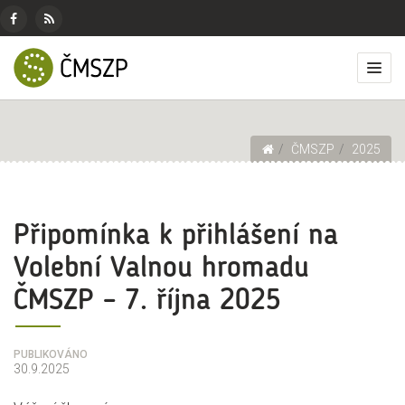
ČMSZP
Menu
pro
Českomoravský
Základní
Facebook
RSS
sociální
svaz
menu
Přep
zdroj
sítě
zemědělských
zobr
podnikatelů
men
Drobečková navigace
ČMSZP
2025
Připomínka k přihlášení na
Volební Valnou hromadu
ČMSZP – 7. října 2025
PUBLIKOVÁNO
30.9.2025