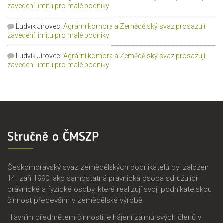
zavedení limitu pro malé podniky
Ludvík Jírovec
:
Agrární komora a Zemědělský svaz prosazují
zavedení limitu pro malé podniky
Ludvík Jírovec
:
Agrární komora a Zemědělský svaz prosazují
zavedení limitu pro malé podniky
Stručně o ČMSZP
Českomoravský svaz zemědělských podnikatelů byl založen
14. září 1990 jako samostatná právnická osoba sdružující
právnické a fyzické osoby, které realizují svoji podnikatelskou
činnost především v zemědělské výrobě.
Hlavním předmětem činnosti je hájení zájmů svých členů v