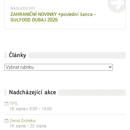
NÁSLEDUJÍCÍ
Následující
ZAHRANIČNÍ NOVINKY +poslední šance –
GULFOOD DUBAJ 2026
příspěvek:
Články
Články
Nadcházející akce
TPS
18. srpna v 9:00
–
14:00
Země Živitelka
19. srpna
–
25. srpna