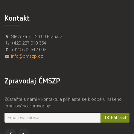
Kontakt
Č
Č
Slezská 7
,
120 00
Praha 2
M
e
+420 227 010 354
S
s
+420 602 542 602
Z
k
info@cmszp.cz
P
o
,
m
z
o
Zpravodaj ČMSZP
.
r
s
a
.
v
Zůstaňte s námi v kontaktu a přihlaste se k odběru našeho
s
emailového zpravodaje.
k
ý
Přihlásit
s
v