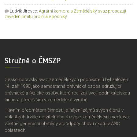
Ludvík Jírovec
:
Agrární komora a Zemědělský svaz prosazují
zavedení limitu pro malé podniky
Stručně o ČMSZP
Českomoravský svaz zemědělských podnikatelů byl založen
14. září 1990 jako samostatná právnická osoba sdružující
právnické a fyzické osoby, které realizují svoji podnikatelskou
činnost především v zemědělské výrobě.
Hlavním předmětem činnosti je hájení zájmů svých členů v
oblastech trvale udržitelného rozvoje zemědělství a venkova
včetně generační obměny a podpory chovu skotu v ANC
oblastech.