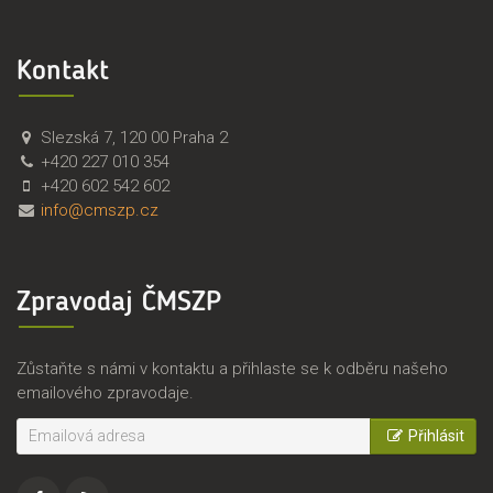
Kontakt
Č
Č
Slezská 7
,
120 00
Praha 2
M
e
+420 227 010 354
S
s
+420 602 542 602
Z
k
info@cmszp.cz
P
o
,
m
z
o
Zpravodaj ČMSZP
.
r
s
a
.
v
Zůstaňte s námi v kontaktu a přihlaste se k odběru našeho
s
emailového zpravodaje.
k
ý
Přihlásit
s
v