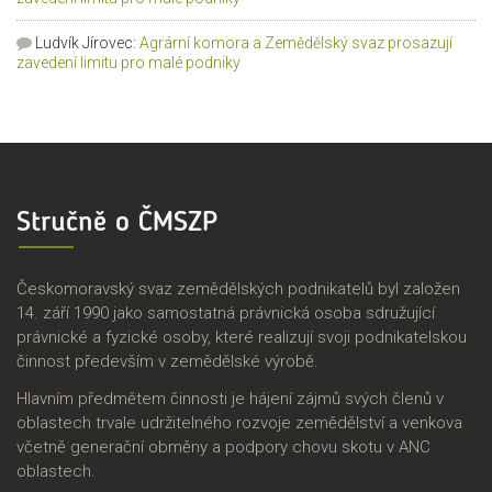
Ludvík Jírovec
:
Agrární komora a Zemědělský svaz prosazují
zavedení limitu pro malé podniky
Stručně o ČMSZP
Českomoravský svaz zemědělských podnikatelů byl založen
14. září 1990 jako samostatná právnická osoba sdružující
právnické a fyzické osoby, které realizují svoji podnikatelskou
činnost především v zemědělské výrobě.
Hlavním předmětem činnosti je hájení zájmů svých členů v
oblastech trvale udržitelného rozvoje zemědělství a venkova
včetně generační obměny a podpory chovu skotu v ANC
oblastech.