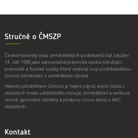
Stručně o ČMSZP
Českomoravský svaz zemědělských podnikatelů byl založen
14. září 1990 jako samostatná právnická osoba sdružující
právnické a fyzické osoby, které realizují svoji podnikatelskou
činnost především v zemědělské výrobě.
Hlavním předmětem činnosti je hájení zájmů svých členů v
oblastech trvale udržitelného rozvoje zemědělství a venkova
včetně generační obměny a podpory chovu skotu v ANC
oblastech.
Kontakt