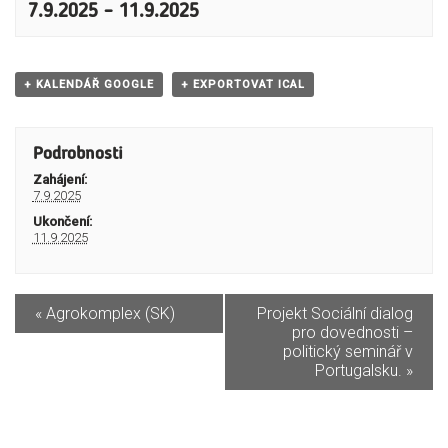
7.9.2025
–
11.9.2025
+ KALENDÁŘ GOOGLE
+ EXPORTOVAT ICAL
Podrobnosti
Zahájení:
7.9.2025
Ukončení:
11.9.2025
«
Agrokomplex (SK)
Projekt Sociální dialog
pro dovednosti –
politický seminář v
Portugalsku.
»